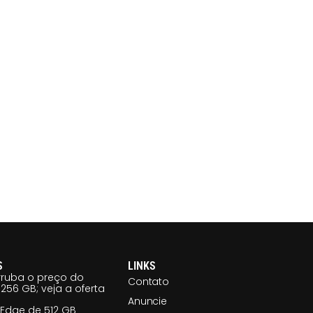
S
LINKS
ruba o preço do
Contato
256 GB; veja a oferta
Anuncie
 Edge de 512 GB