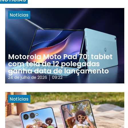
Notícias
Motorola Moto Pad 70: tablet
com tela de 12 polegadas
ganha data de lançamento
24 de julho de 2026
09:22
Notícias