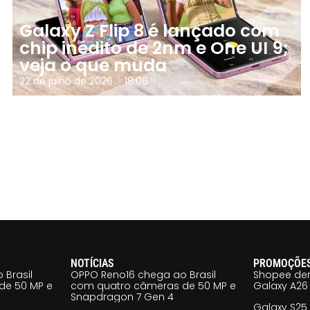
Galaxy Z Flip 8 é lançado com
chip inédito de 2nm e One UI 9;
veja o que muda
22 de julho de 2026
18:06
NOTÍCIAS
PROMOÇÕE
 Brasil
OPPO Reno16 chega ao Brasil
Shopee der
de 50 MP e
com quatro câmeras de 50 MP e
Galaxy A26 
Snapdragon 7 Gen 4
Galaxy S25