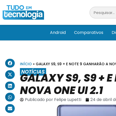
Android
Comparativos
D
INÍCIO
»
GALAXY S9, S9 + E NOTE 9 GANHARÃO A NOV
NOTÍCIAS
GALAXY S9, S9 + 
NOVA ONE UI 2.1
Publicado por
Felipe Lupetti
24 de abril 