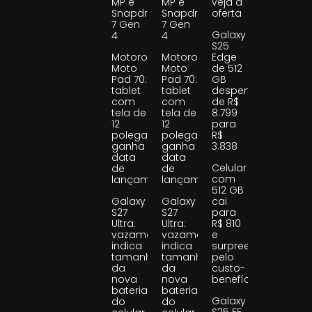
MP e
MP e
veja a
Snapdragon
Snapdragon
oferta
7 Gen
7 Gen
Galaxy
4
4
S25
Motorola
Motorola
Edge
Moto
Moto
de 512
Pad 70:
Pad 70:
GB
tablet
tablet
despenca
com
com
de R$
tela de
tela de
8.799
12
12
para
polegadas
polegadas
R$
ganha
ganha
3.838
data
data
Celular
de
de
com
lançamento
lançamento
512 GB
Galaxy
Galaxy
cai
S27
S27
para
Ultra:
Ultra:
R$ 810
vazamento
vazamento
e
indica
indica
surpreende
tamanho
tamanho
pelo
da
da
custo-
nova
nova
benefício
bateria
bateria
Galaxy
do
do
S25 FE