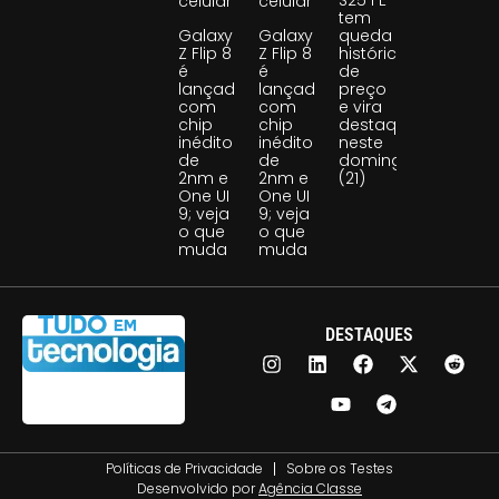
celular
celular
tem
Galaxy
Galaxy
queda
Z Flip 8
Z Flip 8
histórica
é
é
de
lançado
lançado
preço
com
com
e vira
chip
chip
destaque
inédito
inédito
neste
de
de
domingo
2nm e
2nm e
(21)
One UI
One UI
9; veja
9; veja
o que
o que
muda
muda
DESTAQUES
Políticas de Privacidade
Sobre os Testes
Desenvolvido por
Agência Classe