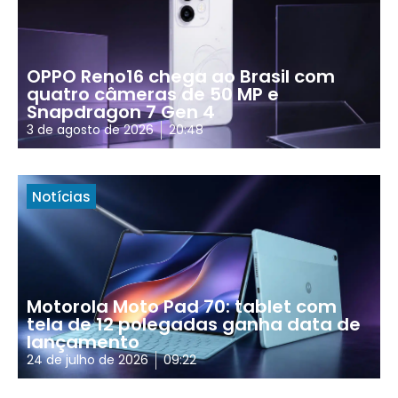
OPPO Reno16 chega ao Brasil com
quatro câmeras de 50 MP e
Snapdragon 7 Gen 4
3 de agosto de 2026
20:48
Notícias
Motorola Moto Pad 70: tablet com
tela de 12 polegadas ganha data de
lançamento
24 de julho de 2026
09:22