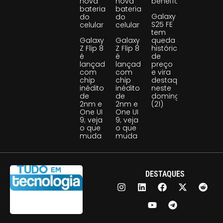
nova
nova
benefício
bateria
bateria
Galaxy
do
do
S25 FE
celular
celular
tem
Galaxy
Galaxy
queda
Z Flip 8
Z Flip 8
histórica
é
é
de
lançado
lançado
preço
com
com
e vira
chip
chip
destaque
inédito
inédito
neste
de
de
domingo
2nm e
2nm e
(21)
One UI
One UI
9; veja
9; veja
o que
o que
muda
muda
DESTAQUES