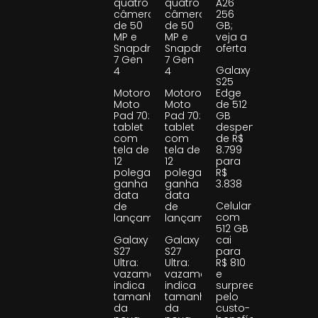
quatro
quatro
A26
câmeras
câmeras
256
de 50
de 50
GB;
MP e
MP e
veja a
Snapdragon
Snapdragon
oferta
7 Gen
7 Gen
Galaxy
4
4
S25
Motorola
Motorola
Edge
Moto
Moto
de 512
Pad 70:
Pad 70:
GB
tablet
tablet
despenca
com
com
de R$
tela de
tela de
8.799
12
12
para
polegadas
polegadas
R$
ganha
ganha
3.838
data
data
Celular
de
de
com
lançamento
lançamento
512 GB
Galaxy
Galaxy
cai
S27
S27
para
Ultra:
Ultra:
R$ 810
vazamento
vazamento
e
indica
indica
surpreende
tamanho
tamanho
pelo
da
da
custo-