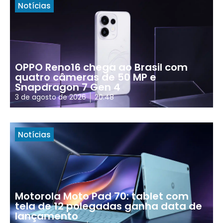
Notícias
OPPO Reno16 chega ao Brasil com
quatro câmeras de 50 MP e
Snapdragon 7 Gen 4
3 de agosto de 2026
20:48
Notícias
Motorola Moto Pad 70: tablet com
tela de 12 polegadas ganha data de
lançamento