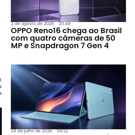
3 de agosto de 2026
20:48
OPPO Reno16 chega ao Brasil
com quatro câmeras de 50
MP e Snapdragon 7 Gen 4
.
s
s
24 de julho de 2026
09:22