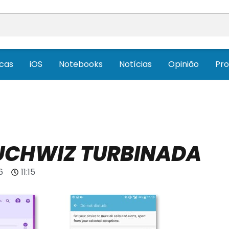
icas
iOS
Notebooks
Notícias
Opinião
Pr
UCHWIZ TURBINADA
6
11:15