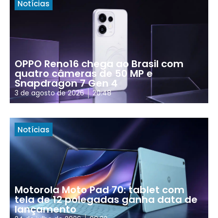
Notícias
OPPO Reno16 chega ao Brasil com
quatro câmeras de 50 MP e
Snapdragon 7 Gen 4
3 de agosto de 2026
20:48
Notícias
Motorola Moto Pad 70: tablet com
tela de 12 polegadas ganha data de
lançamento