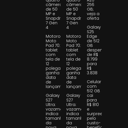
câmeras
câmeras
256
de 50
de 50
GB;
MP e
MP e
veja a
Snapdragon
Snapdragon
oferta
7 Gen
7 Gen
Galaxy
4
4
S25
Motorola
Motorola
Edge
Moto
Moto
de 512
Pad 70:
Pad 70:
GB
tablet
tablet
despenca
com
com
de R$
tela de
tela de
8.799
12
12
para
polegadas
polegadas
R$
ganha
ganha
3.838
data
data
Celular
de
de
com
lançamento
lançamento
512 GB
Galaxy
Galaxy
cai
S27
S27
para
Ultra:
Ultra:
R$ 810
vazamento
vazamento
e
indica
indica
surpreende
tamanho
tamanho
pelo
da
da
custo-
nova
nova
benefício