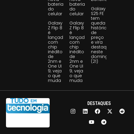
bateria
bateria
Galaxy
do
do
S25 FE
celular
celular
tem
Galaxy
Galaxy
queda
Z Flip 8
Z Flip 8
histórica
é
é
de
lançado
lançado
preço
com
com
e vira
chip
chip
destaque
inédito
inédito
neste
de
de
domingo
2nm e
2nm e
(21)
One UI
One UI
9; veja
9; veja
o que
o que
muda
muda
DESTAQUES