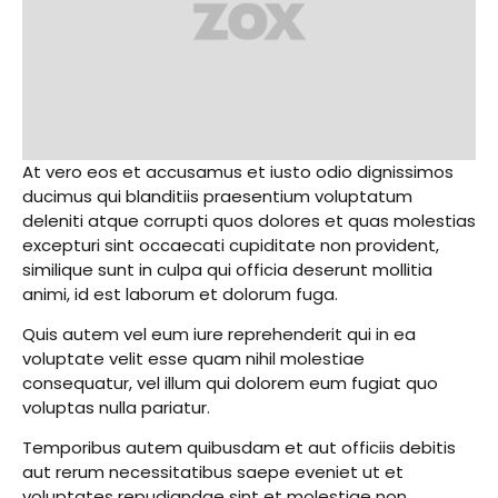
At vero eos et accusamus et iusto odio dignissimos
ducimus qui blanditiis praesentium voluptatum
deleniti atque corrupti quos dolores et quas molestias
excepturi sint occaecati cupiditate non provident,
similique sunt in culpa qui officia deserunt mollitia
animi, id est laborum et dolorum fuga.
Quis autem vel eum iure reprehenderit qui in ea
voluptate velit esse quam nihil molestiae
consequatur, vel illum qui dolorem eum fugiat quo
voluptas nulla pariatur.
Temporibus autem quibusdam et aut officiis debitis
aut rerum necessitatibus saepe eveniet ut et
voluptates repudiandae sint et molestiae non