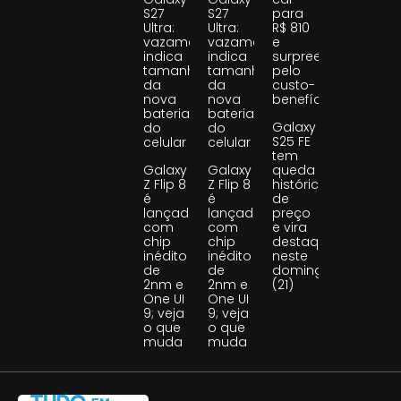
S27
S27
para
Ultra:
Ultra:
R$ 810
vazamento
vazamento
e
indica
indica
surpreende
tamanho
tamanho
pelo
da
da
custo-
nova
nova
benefício
bateria
bateria
Galaxy
do
do
S25 FE
celular
celular
tem
Galaxy
Galaxy
queda
Z Flip 8
Z Flip 8
histórica
é
é
de
lançado
lançado
preço
com
com
e vira
chip
chip
destaque
inédito
inédito
neste
de
de
domingo
2nm e
2nm e
(21)
One UI
One UI
9; veja
9; veja
o que
o que
muda
muda