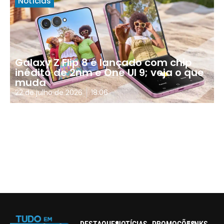
Notícias
Galaxy Z Flip 8 é lançado com chip
inédito de 2nm e One UI 9; veja o que
muda
22 de julho de 2026
18:06