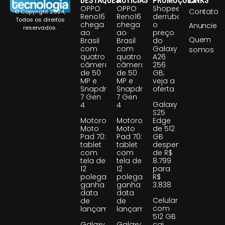
DESTAQUES
NOTÍCIAS
PROMOÇÕES
LINKS
OPPO
OPPO
Shopee
Contato
© Copyright 2024,
Reno16
Reno16
derruba
Todos os direitos
chega
chega
o
Anuncie
reservados.
ao
ao
preço
Quem
Brasil
Brasil
do
com
com
Galaxy
somos
quatro
quatro
A26
câmeras
câmeras
256
de 50
de 50
GB;
MP e
MP e
veja a
Snapdragon
Snapdragon
oferta
7 Gen
7 Gen
Galaxy
4
4
S25
Motorola
Motorola
Edge
Moto
Moto
de 512
Pad 70:
Pad 70:
GB
tablet
tablet
despenca
com
com
de R$
tela de
tela de
8.799
12
12
para
polegadas
polegadas
R$
ganha
ganha
3.838
data
data
Celular
de
de
com
lançamento
lançamento
512 GB
Galaxy
Galaxy
cai