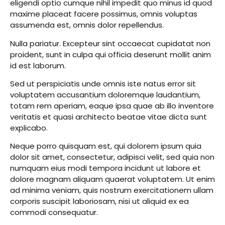
eligendi optio cumque nihil impedit quo minus id quod
maxime placeat facere possimus, omnis voluptas
assumenda est, omnis dolor repellendus.
Nulla pariatur. Excepteur sint occaecat cupidatat non
proident, sunt in culpa qui officia deserunt mollit anim
id est laborum.
Sed ut perspiciatis unde omnis iste natus error sit
voluptatem accusantium doloremque laudantium,
totam rem aperiam, eaque ipsa quae ab illo inventore
veritatis et quasi architecto beatae vitae dicta sunt
explicabo.
Neque porro quisquam est, qui dolorem ipsum quia
dolor sit amet, consectetur, adipisci velit, sed quia non
numquam eius modi tempora incidunt ut labore et
dolore magnam aliquam quaerat voluptatem. Ut enim
ad minima veniam, quis nostrum exercitationem ullam
corporis suscipit laboriosam, nisi ut aliquid ex ea
commodi consequatur.