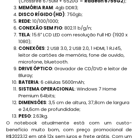
(CrossFire 6750M + 6520G =
Radeon 6755G2
);
MEMÓRIA RAM
: 4gb DDR3;
DISCO RÍGIDO (HD)
: 750gb;
REDE:
10/100/1000;
CONEXÃO SEM FIO
: 802.11 b/g/n;
TELA
: 15.6″ LCD LED com resolução Full HD (1920 x
1080);
CONEXÕES
: 2 USB 3.0, 2 USB 2.0, 1 HDMI, 1 RJ45,
leitor de cartões de memória, fone de ouvido,
microfone, bluetooth.
DRIVE ÓPTICO
: Gravador de CD/DVD e leitor de
Bluray;
BATERIA
: 6 células 5600mAh;
SISTEMA OPERACIONAL
: Windows 7 Home
Premium 64bits;
DIMENSÕES
: 3,5 cm de altura, 37,8cm de largura
e 24,6cm de profundidade;
PESO
: 2.63kg.
O notebook atualmente está com um custo-
benefício muito bom, com preço promocional de
R$2023,12 em até 12x sem juros e frete grátis. Com um