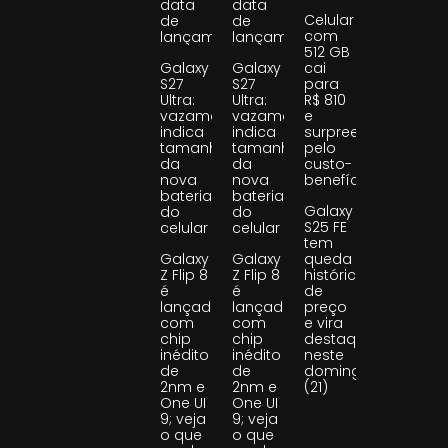
data
data
Celular
de
de
com
lançamento
lançamento
512 GB
Galaxy
Galaxy
cai
S27
S27
para
Ultra:
Ultra:
R$ 810
vazamento
vazamento
e
indica
indica
surpreende
tamanho
tamanho
pelo
da
da
custo-
nova
nova
benefício
bateria
bateria
Galaxy
do
do
S25 FE
celular
celular
tem
Galaxy
Galaxy
queda
Z Flip 8
Z Flip 8
histórica
é
é
de
lançado
lançado
preço
com
com
e vira
chip
chip
destaque
inédito
inédito
neste
de
de
domingo
2nm e
2nm e
(21)
One UI
One UI
9; veja
9; veja
o que
o que