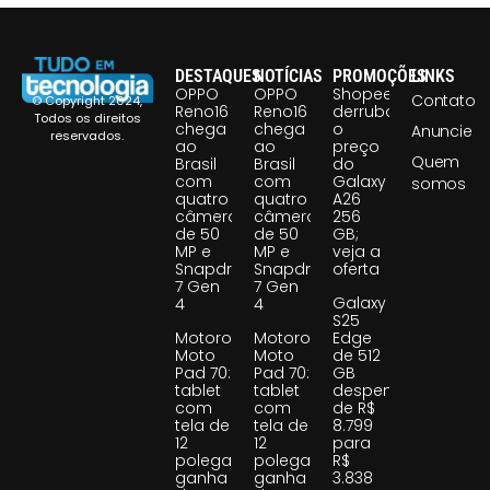
DESTAQUES
NOTÍCIAS
PROMOÇÕES
LINKS
OPPO
OPPO
Shopee
Contato
© Copyright 2024,
Reno16
Reno16
derruba
Todos os direitos
chega
chega
o
Anuncie
reservados.
ao
ao
preço
Quem
Brasil
Brasil
do
com
com
Galaxy
somos
quatro
quatro
A26
câmeras
câmeras
256
de 50
de 50
GB;
MP e
MP e
veja a
Snapdragon
Snapdragon
oferta
7 Gen
7 Gen
Galaxy
4
4
S25
Motorola
Motorola
Edge
Moto
Moto
de 512
Pad 70:
Pad 70:
GB
tablet
tablet
despenca
com
com
de R$
tela de
tela de
8.799
12
12
para
polegadas
polegadas
R$
ganha
ganha
3.838