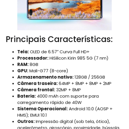
Principais Características:
Tela:
OLED de 6.57″ Curva Full HD+
Processador:
HiSilicon Kirin 985 5G (7 nm)
RAM:
8GB
GPU:
Mali-G77 (8-core)
Armazenamento nativo:
128GB / 256GB
Câmera traseira:
64MP + 8MP + 8MP + 2MP
Câmera frontal:
32MP + 8MP
Bateria:
4000 mAh com suporte para
carregamento rápido de 40W
Sistema Operacional:
Android 10.0 (AOSP +
HMS); EMUI 10.1
Outros:
Impressão digital (sob tela, ótica),
acelerômetro, giroscópio, proximidade, bússola,