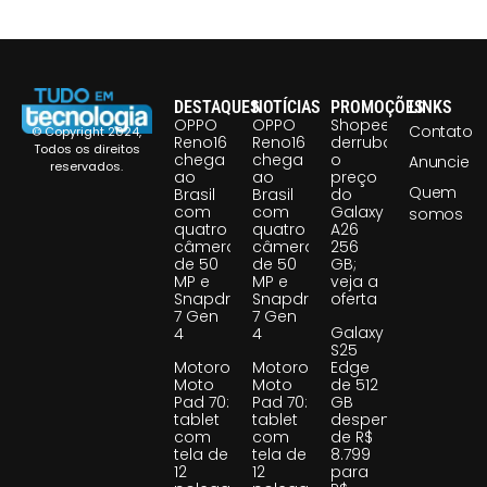
DESTAQUES
NOTÍCIAS
PROMOÇÕES
LINKS
OPPO
OPPO
Shopee
Contato
© Copyright 2024,
Reno16
Reno16
derruba
Todos os direitos
chega
chega
o
Anuncie
reservados.
ao
ao
preço
Quem
Brasil
Brasil
do
com
com
Galaxy
somos
quatro
quatro
A26
câmeras
câmeras
256
de 50
de 50
GB;
MP e
MP e
veja a
Snapdragon
Snapdragon
oferta
7 Gen
7 Gen
Galaxy
4
4
S25
Motorola
Motorola
Edge
Moto
Moto
de 512
Pad 70:
Pad 70:
GB
tablet
tablet
despenca
com
com
de R$
tela de
tela de
8.799
12
12
para