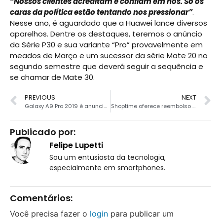
“Nossos clientes acreditam e confiam em nós. Só os
caras da política estão tentando nos pressionar”
.
Nesse ano, é aguardado que a Huawei lance diversos
aparelhos. Dentre os destaques, teremos o anúncio
da Série P30 e sua variante “Pro” provavelmente em
meados de Março e um sucessor da série Mate 20 no
segundo semestre que deverá seguir a sequência e
se chamar de Mate 30.
PREVIOUS
NEXT
Galaxy A9 Pro 2019 é anunciado com câmera frontal dentro da tela
Shoptime oferece reembolso de 20% na compra de Smartphones
Publicado por:
Felipe Lupetti
Sou um entusiasta da tecnologia,
especialmente em smartphones.
Comentários:
Você precisa fazer o
login
para publicar um