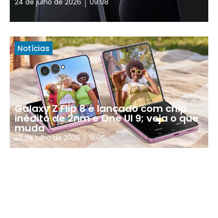
24 de julho de 2026
09:08
Notícias
Galaxy Z Flip 8 é lançado com chip
inédito de 2nm e One UI 9; veja o que
muda
22 de julho de 2026
18:06