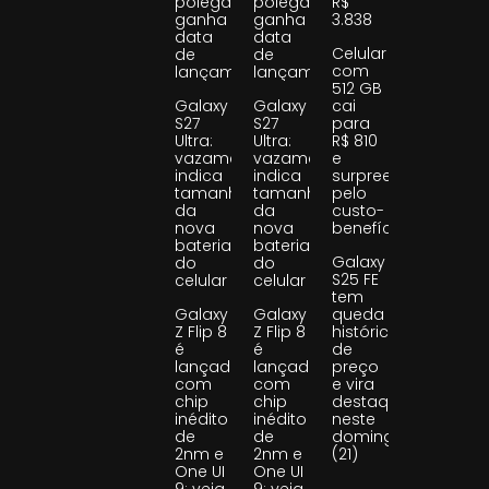
polegadas
polegadas
R$
ganha
ganha
3.838
data
data
Celular
de
de
com
lançamento
lançamento
512 GB
Galaxy
Galaxy
cai
S27
S27
para
Ultra:
Ultra:
R$ 810
vazamento
vazamento
e
indica
indica
surpreende
tamanho
tamanho
pelo
da
da
custo-
nova
nova
benefício
bateria
bateria
Galaxy
do
do
S25 FE
celular
celular
tem
Galaxy
Galaxy
queda
Z Flip 8
Z Flip 8
histórica
é
é
de
lançado
lançado
preço
com
com
e vira
chip
chip
destaque
inédito
inédito
neste
de
de
domingo
2nm e
2nm e
(21)
One UI
One UI