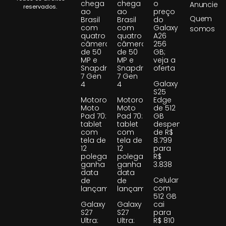
chega
chega
o
Anuncie
reservados.
ao
ao
preço
Quem
Brasil
Brasil
do
com
com
Galaxy
somos
quatro
quatro
A26
câmeras
câmeras
256
de 50
de 50
GB;
MP e
MP e
veja a
Snapdragon
Snapdragon
oferta
7 Gen
7 Gen
Galaxy
4
4
S25
Motorola
Motorola
Edge
Moto
Moto
de 512
Pad 70:
Pad 70:
GB
tablet
tablet
despenca
com
com
de R$
tela de
tela de
8.799
12
12
para
polegadas
polegadas
R$
ganha
ganha
3.838
data
data
Celular
de
de
com
lançamento
lançamento
512 GB
Galaxy
Galaxy
cai
S27
S27
para
Ultra:
Ultra:
R$ 810