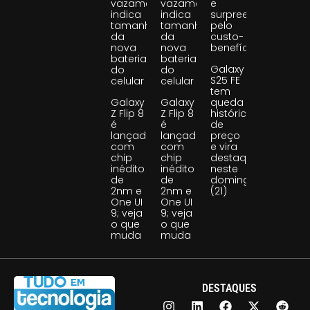
vazamento
vazamento
e
indica
indica
surpreende
tamanho
tamanho
pelo
da
da
custo-
nova
nova
benefício
bateria
bateria
Galaxy
do
do
S25 FE
celular
celular
tem
Galaxy
Galaxy
queda
Z Flip 8
Z Flip 8
histórica
é
é
de
lançado
lançado
preço
com
com
e vira
chip
chip
destaque
inédito
inédito
neste
de
de
domingo
2nm e
2nm e
(21)
One UI
One UI
9; veja
9; veja
o que
o que
muda
muda
DESTAQUES