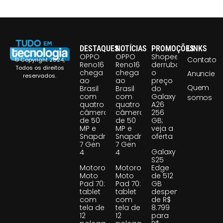
DESTAQUES
NOTÍCIAS
PROMOÇÕES
LINKS
OPPO
OPPO
Shopee
Contato
© Copyright 2024,
Reno16
Reno16
derruba
Todos os direitos
chega
chega
o
Anuncie
reservados.
ao
ao
preço
Quem
Brasil
Brasil
do
com
com
Galaxy
somos
quatro
quatro
A26
câmeras
câmeras
256
de 50
de 50
GB;
MP e
MP e
veja a
Snapdragon
Snapdragon
oferta
7 Gen
7 Gen
Galaxy
4
4
S25
Motorola
Motorola
Edge
Moto
Moto
de 512
Pad 70:
Pad 70:
GB
tablet
tablet
despenca
com
com
de R$
tela de
tela de
8.799
12
12
para