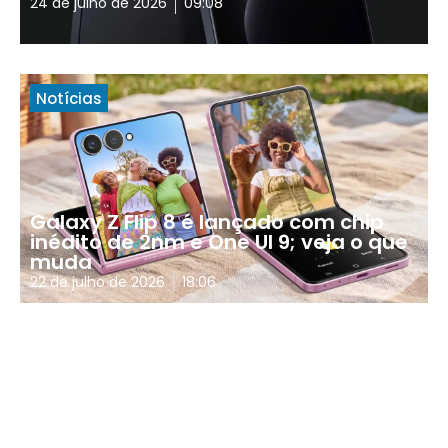
24 de julho de 2026
09:08
Notícias
Galaxy Z Flip 8 é lançado com chip
inédito de 2nm e One UI 9; veja o que
muda
22 de julho de 2026
18:06