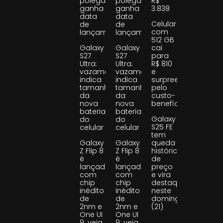
polegadas
polegadas
R$
ganha
ganha
3.838
data
data
Celular
de
de
com
lançamento
lançamento
512 GB
Galaxy
Galaxy
cai
S27
S27
para
Ultra:
Ultra:
R$ 810
vazamento
vazamento
e
indica
indica
surpreende
tamanho
tamanho
pelo
da
da
custo-
nova
nova
benefício
bateria
bateria
Galaxy
do
do
S25 FE
celular
celular
tem
Galaxy
Galaxy
queda
Z Flip 8
Z Flip 8
histórica
é
é
de
lançado
lançado
preço
com
com
e vira
chip
chip
destaque
inédito
inédito
neste
de
de
domingo
2nm e
2nm e
(21)
One UI
One UI
9; veja
9; veja