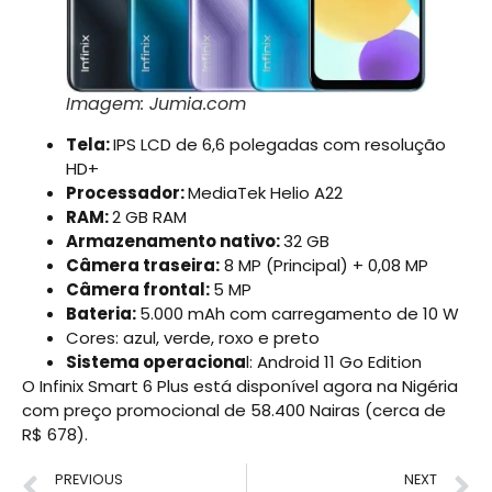
Imagem: Jumia.com
Tela:
IPS LCD de 6,6 polegadas com resolução
HD+
Processador:
MediaTek Helio A22
RAM:
2 GB RAM
Armazenamento nativo:
32 GB
Câmera traseira:
8 MP (Principal) + 0,08 MP
Câmera frontal:
5 MP
Bateria:
5.000 mAh com carregamento de 10 W
Cores: azul, verde, roxo e preto
Sistema operaciona
l: Android 11 Go Edition
O Infinix Smart 6 Plus está disponível agora na Nigéria
com preço promocional de 58.400 Nairas (cerca de
R$ 678).
PREVIOUS
NEXT