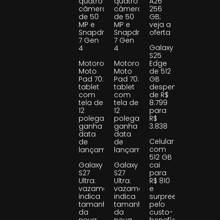
quatro
quatro
A26
câmeras
câmeras
256
de 50
de 50
GB;
MP e
MP e
veja a
Snapdragon
Snapdragon
oferta
7 Gen
7 Gen
Galaxy
4
4
S25
Motorola
Motorola
Edge
Moto
Moto
de 512
Pad 70:
Pad 70:
GB
tablet
tablet
despenca
com
com
de R$
tela de
tela de
8.799
12
12
para
polegadas
polegadas
R$
ganha
ganha
3.838
data
data
Celular
de
de
com
lançamento
lançamento
512 GB
Galaxy
Galaxy
cai
S27
S27
para
Ultra:
Ultra:
R$ 810
vazamento
vazamento
e
indica
indica
surpreende
tamanho
tamanho
pelo
da
da
custo-