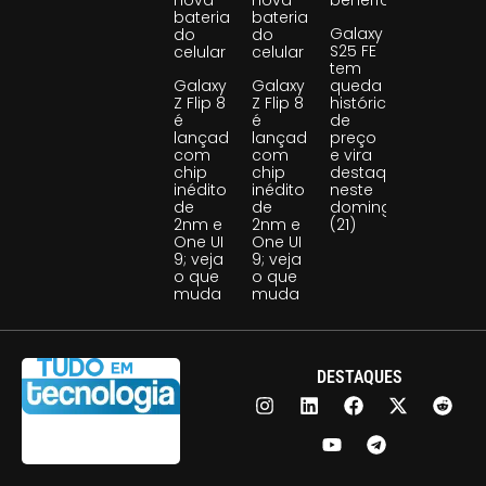
nova
nova
benefício
bateria
bateria
Galaxy
do
do
S25 FE
celular
celular
tem
Galaxy
Galaxy
queda
Z Flip 8
Z Flip 8
histórica
é
é
de
lançado
lançado
preço
com
com
e vira
chip
chip
destaque
inédito
inédito
neste
de
de
domingo
2nm e
2nm e
(21)
One UI
One UI
9; veja
9; veja
o que
o que
muda
muda
DESTAQUES