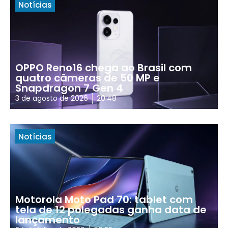
Notícias
OPPO Reno16 chega ao Brasil com
quatro câmeras de 50 MP e
Snapdragon 7 Gen 4
3 de agosto de 2026
20:48
Notícias
Motorola Moto Pad 70: tablet com
tela de 12 polegadas ganha data de
lançamento