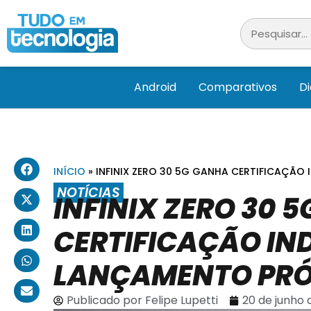
Android
Comparativos
D
INÍCIO
»
INFINIX ZERO 30 5G GANHA CERTIFICAÇÃ
NOTÍCIAS
INFINIX ZERO 30 
CERTIFICAÇÃO IN
LANÇAMENTO PR
Publicado por
Felipe Lupetti
20 de junho 