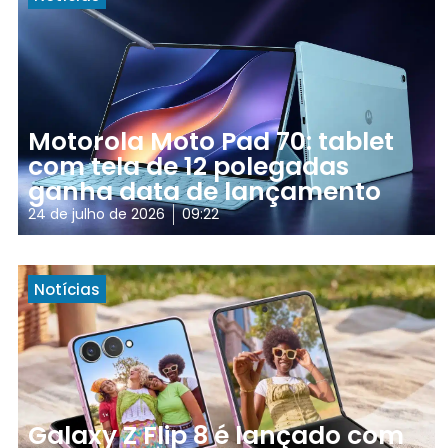
Motorola Moto Pad 70: tablet
com tela de 12 polegadas
ganha data de lançamento
24 de julho de 2026
09:22
Notícias
Galaxy Z Flip 8 é lançado com