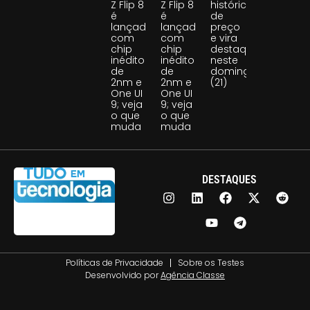
Z Flip 8
Z Flip 8
histórica
é
é
de
lançado
lançado
preço
com
com
e vira
chip
chip
destaque
inédito
inédito
neste
de
de
domingo
2nm e
2nm e
(21)
One UI
One UI
9; veja
9; veja
o que
o que
muda
muda
DESTAQUES
Políticas de Privacidade
Sobre os Testes
Desenvolvido por
Agência Classe