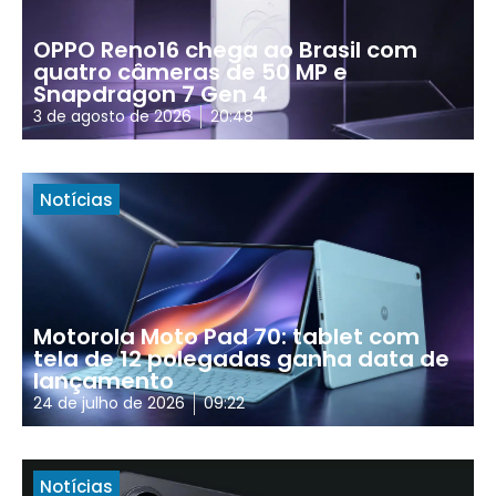
OPPO Reno16 chega ao Brasil com
quatro câmeras de 50 MP e
Snapdragon 7 Gen 4
3 de agosto de 2026
20:48
Notícias
Motorola Moto Pad 70: tablet com
tela de 12 polegadas ganha data de
lançamento
24 de julho de 2026
09:22
Notícias