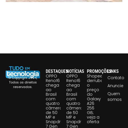
DESTAQUES
NOTÍCIAS
PROMOÇÕES
LINKS
OPPO
OPPO
Shopee
Contato
© Copyright 2024,
Reno16
Reno16
derruba
Todos os direitos
chega
chega
o
Anuncie
reservados.
ao
ao
preço
Quem
Brasil
Brasil
do
com
com
Galaxy
somos
quatro
quatro
A26
câmeras
câmeras
256
de 50
de 50
GB;
MP e
MP e
veja a
Snapdragon
Snapdragon
oferta
7 Gen
7 Gen