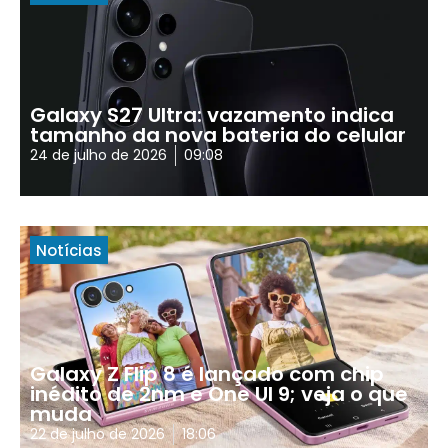
Galaxy S27 Ultra: vazamento indica
tamanho da nova bateria do celular
24 de julho de 2026
09:08
Notícias
Galaxy Z Flip 8 é lançado com chip
inédito de 2nm e One UI 9; veja o que
muda
22 de julho de 2026
18:06