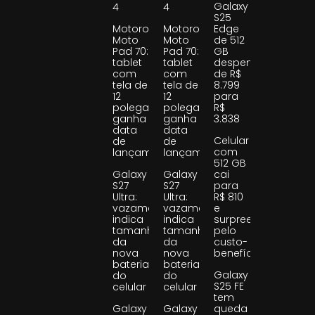
Galaxy
4
4
S25
Motorola
Motorola
Edge
Moto
Moto
de 512
Pad 70:
Pad 70:
GB
tablet
tablet
despenca
com
com
de R$
tela de
tela de
8.799
12
12
para
polegadas
polegadas
R$
ganha
ganha
3.838
data
data
Celular
de
de
com
lançamento
lançamento
512 GB
Galaxy
Galaxy
cai
S27
S27
para
Ultra:
Ultra:
R$ 810
vazamento
vazamento
e
indica
indica
surpreende
tamanho
tamanho
pelo
da
da
custo-
nova
nova
benefício
bateria
bateria
Galaxy
do
do
S25 FE
celular
celular
tem
Galaxy
Galaxy
queda