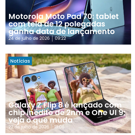
Motorola Moto Pad 70: tablet
com tela de 12 polegadas
ganha data de lançamento
24 de julho de 2026
09:22
Notícias
Galaxy Z Flip 8 é lançado com
chip inédito de 2nm e One UI 9;
veja o que muda
22 de julho de 2026
18:06