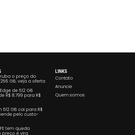
S
LINKS
ruba o preço do
Contato
256 GB; veja a oferta
Anuncie
 Edge de 512 GB
Quem somos
e R$ 8.799 para R$
m 512 GB cai para R$
reende pelo custo-
 FE tem queda
e preço e vira