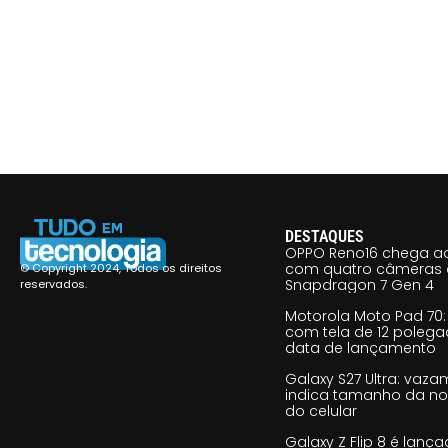
DESTAQUES
OPPO Reno16 chega ao
com quatro câmeras 
© Copyright 2024, Todos os direitos
Snapdragon 7 Gen 4
reservados.
Motorola Moto Pad 70: 
com tela de 12 poleg
data de lançamento
Galaxy S27 Ultra: vaz
indica tamanho da no
do celular
Galaxy Z Flip 8 é lan