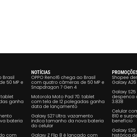
NOTÍCIAS
PROMOÇÕE
 Brasil
OPPO Reno16 chega ao Brasil
Shopee der
de 50 MP e
com quatro câmeras de 50 MP e
Galaxy A26 
Snapdragon 7 Gen 4
Galaxy S25
tablet
Motorola Moto Pad 70: tablet
despenca d
adas ganha
com tela de 12 polegadas ganha
3.838
data de lançamento
Celular co
amento
Galaxy S27 Ultra: vazamento
810 e surp
va bateria
indica tamanho da nova bateria
benefício
do celular
Galaxy S25
çado com
Galaxy Z Flip 8 é lançado com
histórica d