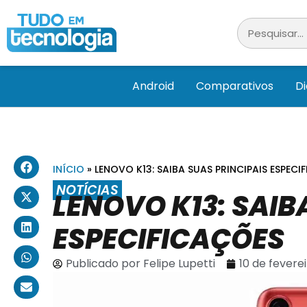
Android
Comparativos
D
INÍCIO
»
LENOVO K13: SAIBA SUAS PRINCIPAIS ESPECI
NOTÍCIAS
LENOVO K13: SAIB
ESPECIFICAÇÕES
Publicado por
Felipe Lupetti
10 de fevere