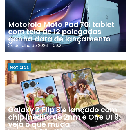
Motorola Moto Pad 70: tablet
com tela de 12 polegadas
ganha data de lançamento
24 de julho de 2026
09:22
Notícias
Galaxy Z Flip 8 é lançado com
chip inédito de 2nm e One UI 9;
veja o que muda