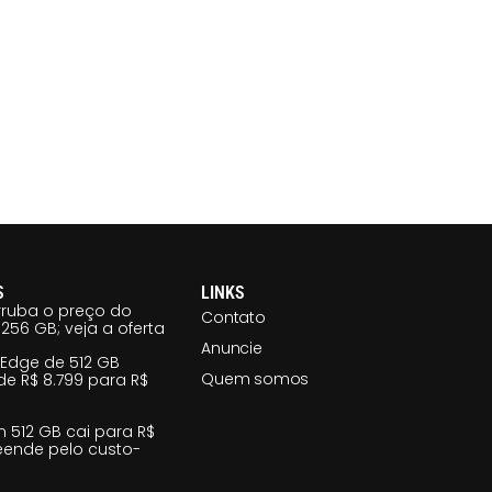
S
LINKS
ruba o preço do
Contato
256 GB; veja a oferta
Anuncie
 Edge de 512 GB
Quem somos
e R$ 8.799 para R$
m 512 GB cai para R$
reende pelo custo-