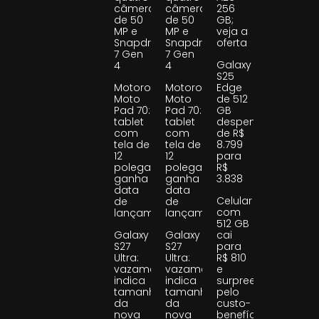
câmeras
câmeras
256
de 50
de 50
GB;
MP e
MP e
veja a
Snapdragon
Snapdragon
oferta
7 Gen
7 Gen
Galaxy
4
4
S25
Motorola
Motorola
Edge
Moto
Moto
de 512
Pad 70:
Pad 70:
GB
tablet
tablet
despenca
com
com
de R$
tela de
tela de
8.799
12
12
para
polegadas
polegadas
R$
ganha
ganha
3.838
data
data
Celular
de
de
com
lançamento
lançamento
512 GB
Galaxy
Galaxy
cai
S27
S27
para
Ultra:
Ultra:
R$ 810
vazamento
vazamento
e
indica
indica
surpreende
tamanho
tamanho
pelo
da
da
custo-
nova
nova
benefício