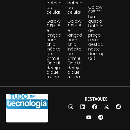
bateria
bateria
Galaxy
do
do
S25 FE
celular
celular
tem
Galaxy
Galaxy
queda
Z Flip 8
Z Flip 8
histórica
é
é
de
lançado
lançado
preço
com
com
e vira
chip
chip
destaque
inédito
inédito
neste
de
de
domingo
2nm e
2nm e
(21)
One UI
One UI
9; veja
9; veja
o que
o que
muda
muda
DESTAQUES