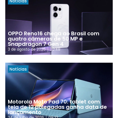
Notícias
OPPO Reno16 chega ao Brasil com
quatro câmeras de 50 MP e
Snapdragon 7 Gen 4
3 de agosto de 2026
20:48
Notícias
Motorola Moto Pad 70: tablet com
tela de 12 polegadas ganha data de
lançamento
24 de julho de 2026
09:22