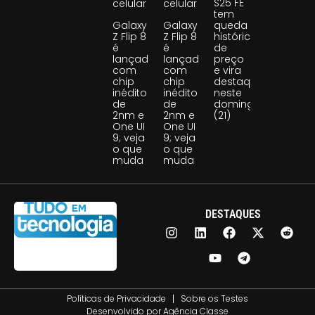
S25 FE
celular
celular
tem
Galaxy
Galaxy
queda
Z Flip 8
Z Flip 8
histórica
é
é
de
lançado
lançado
preço
com
com
e vira
chip
chip
destaque
inédito
inédito
neste
de
de
domingo
2nm e
2nm e
(21)
One UI
One UI
9; veja
9; veja
o que
o que
muda
muda
DESTAQUES
Políticas de Privacidade
Sobre os Testes
Desenvolvido por
Agência Classe