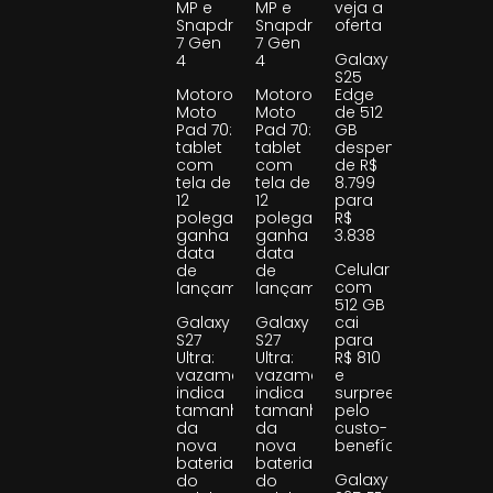
MP e
MP e
veja a
Snapdragon
Snapdragon
oferta
7 Gen
7 Gen
Galaxy
4
4
S25
Motorola
Motorola
Edge
Moto
Moto
de 512
Pad 70:
Pad 70:
GB
tablet
tablet
despenca
com
com
de R$
tela de
tela de
8.799
12
12
para
polegadas
polegadas
R$
ganha
ganha
3.838
data
data
Celular
de
de
com
lançamento
lançamento
512 GB
Galaxy
Galaxy
cai
S27
S27
para
Ultra:
Ultra:
R$ 810
vazamento
vazamento
e
indica
indica
surpreende
tamanho
tamanho
pelo
da
da
custo-
nova
nova
benefício
bateria
bateria
Galaxy
do
do