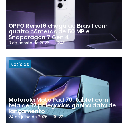
OPPO Reno16 chega ao Brasil com
quatro câmeras de 50 MP e
Snapdragon 7 Gen 4
3 de agosto de 2026
20:48
Notícias
Motorola Moto Pad 70: tablet com
tela de 12 polegadas ganha data de
lançamento
24 de julho de 2026
09:22