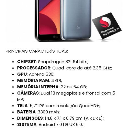
PRINCIPAIS CARACTERÍSTICAS:
CHIPSET
: Snapdragon 821 64 bits;
PROCESSADOR
: Quad-core de até 2.35 GHz;
GPU
: Adreno 530;
MEMÓRIA RAM
: 4 GB;
MEMÓRIA INTERNA:
32 ou 64 GB;
CÂMERAS
: Dual 13 megapixels e frontal com 5
MP;
TELA
: 5,7″ IPS com resolução QuadHD+;
BATERIA
: 3300 mAh;
DIMENSÕES
: 14,8 x 7,1 x 0,79 cm (A x L x E);
SISTEMA
: Android 7.0 LG UX 6.0.