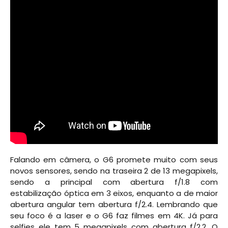
Falando em câmera, o G6 promete muito com seus
novos sensores, sendo na traseira 2 de 13 megapixels,
sendo a principal com abertura f/1.8 com
estabilização óptica em 3 eixos, enquanto a de maior
abertura angular tem abertura f/2.4. Lembrando que
seu foco é a laser e o G6 faz filmes em 4K. Já para
selfies ele tem 5 megapixels com abertura f/2.2. O