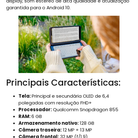
display, som estéreo de alta qualidade e atualização
garantida para o Android 10.
Principais Características:
Tela:
Principal e secundária OLED de 6,4
polegadas com resolução FHD+
Processador:
Qualcomm Snapdragon 855
RAM:
6 GB
Armazenamento nativo:
128 GB
Câmera traseira:
12 MP + 13 MP
Câmera frontal:
32 MP (f/1.9)