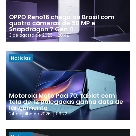
OPPO Reno16 chega ao Brasil com
quatro câmeras de 50 MP e
Snapdragon 7 Gen 4
3 de agosto de 2026
20:48
Notícias
Motorola Moto Pad 70: tablet com
tela de 12 polegadas ganha data de
lançamento
24 de julho de 2026
09:22