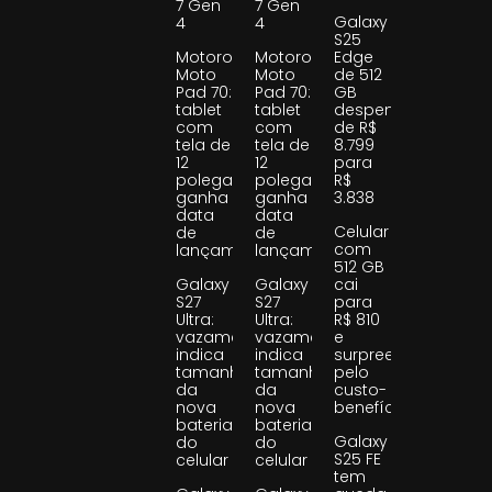
7 Gen
7 Gen
Galaxy
4
4
S25
Motorola
Motorola
Edge
Moto
Moto
de 512
Pad 70:
Pad 70:
GB
tablet
tablet
despenca
com
com
de R$
tela de
tela de
8.799
12
12
para
polegadas
polegadas
R$
ganha
ganha
3.838
data
data
Celular
de
de
com
lançamento
lançamento
512 GB
Galaxy
Galaxy
cai
S27
S27
para
Ultra:
Ultra:
R$ 810
vazamento
vazamento
e
indica
indica
surpreende
tamanho
tamanho
pelo
da
da
custo-
nova
nova
benefício
bateria
bateria
Galaxy
do
do
S25 FE
celular
celular
tem