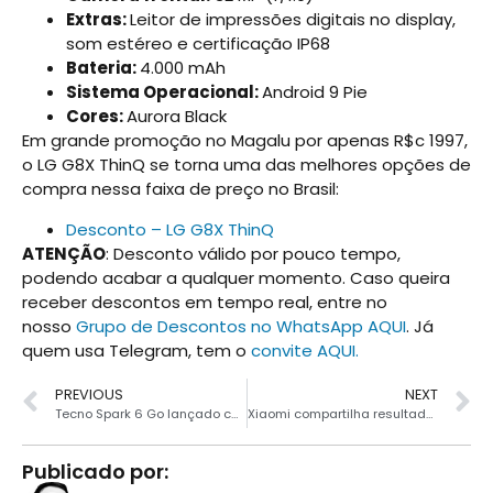
Extras:
Leitor de impressões digitais no display,
som estéreo e certificação IP68
Bateria:
4.000 mAh
Sistema Operacional:
Android 9 Pie
Cores:
Aurora Black
Em grande promoção no Magalu por apenas R$c 1997,
o LG G8X ThinQ se torna uma das melhores opções de
compra nessa faixa de preço no Brasil:
Desconto – LG G8X ThinQ
ATENÇÃO
: Desconto válido por pouco tempo,
podendo acabar a qualquer momento. Caso queira
receber descontos em tempo real, entre no
nosso
Grupo de Descontos no WhatsApp AQUI
. Já
quem usa Telegram, tem o
convite AQUI.
PREVIOUS
NEXT
Tecno Spark 6 Go lançado com câmera dupla e bateria de 5.000mAh
Xiaomi compartilha resultados de benchmark da nova série Mi 11
Publicado por: