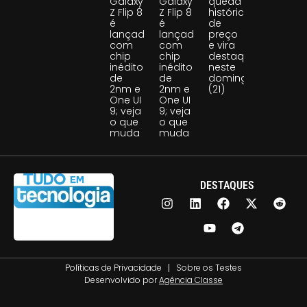
Galaxy
Galaxy
queda
Z Flip 8
Z Flip 8
histórica
é
é
de
lançado
lançado
preço
com
com
e vira
chip
chip
destaque
inédito
inédito
neste
de
de
domingo
2nm e
2nm e
(21)
One UI
One UI
9; veja
9; veja
o que
o que
muda
muda
DESTAQUES
Políticas de Privacidade
Sobre os Testes
Desenvolvido por
Agência Classe