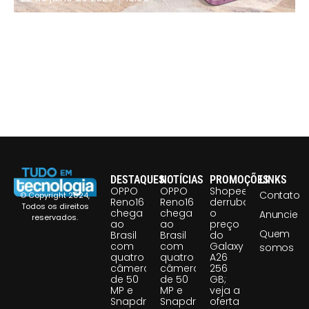
DESTAQUES
NOTÍCIAS
PROMOÇÕES
LINKS
OPPO
OPPO
Shopee
Contato
© Copyright 2024,
Reno16
Reno16
derruba
Todos os direitos
chega
chega
o
Anuncie
reservados.
ao
ao
preço
Quem
Brasil
Brasil
do
com
com
Galaxy
somos
quatro
quatro
A26
câmeras
câmeras
256
de 50
de 50
GB;
MP e
MP e
veja a
Snapdragon
Snapdragon
oferta