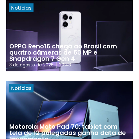
Notícias
OPPO Reno16 chega ao Brasil com
quatro câmeras de 50 MP e
Snapdragon 7 Gen 4
3 de agosto de 2026
20:48
Notícias
Motorola Moto Pad 70: tablet com
tela de 12 polegadas ganha data de