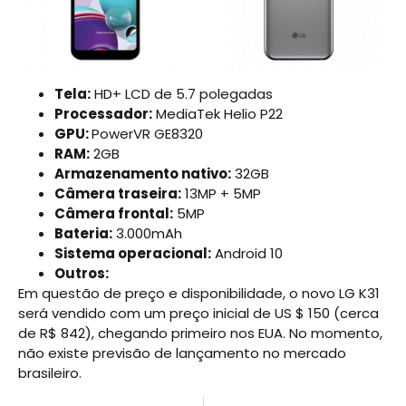
Tela:
HD+ LCD de 5.7 polegadas
Processador:
MediaTek Helio P22
GPU:
PowerVR GE8320
RAM:
2GB
Armazenamento nativo:
32GB
Câmera traseira:
13MP + 5MP
Câmera frontal:
5MP
Bateria:
3.000mAh
Sistema operacional:
Android 10
Outros:
Em questão de preço e disponibilidade, o novo LG K31
será vendido com um preço inicial de US $ 150 (cerca
de R$ 842), chegando primeiro nos EUA. No momento,
não existe previsão de lançamento no mercado
brasileiro.