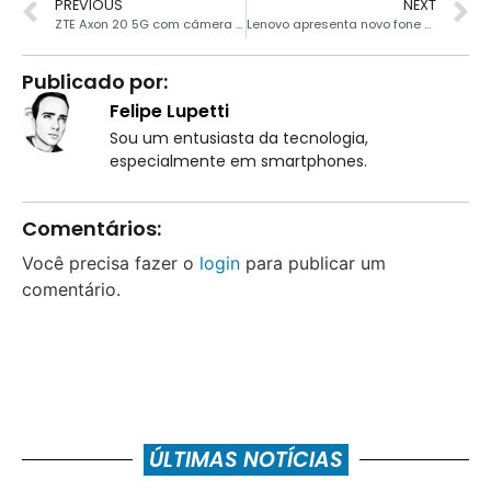
PREVIOUS
NEXT
ZTE Axon 20 5G com câmera sob a tela será revelado em 1º de Setembro
Lenovo apresenta novo fone de ouvido com cancelamento de ruído ativo
Publicado por:
Felipe Lupetti
Sou um entusiasta da tecnologia,
especialmente em smartphones.
Comentários:
Você precisa fazer o
login
para publicar um
comentário.
ÚLTIMAS NOTÍCIAS