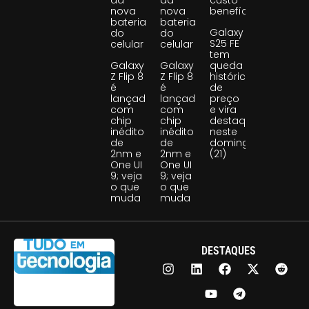
da
da
custo-
nova
nova
benefício
bateria
bateria
Galaxy
do
do
S25 FE
celular
celular
tem
Galaxy
Galaxy
queda
Z Flip 8
Z Flip 8
histórica
é
é
de
lançado
lançado
preço
com
com
e vira
chip
chip
destaque
inédito
inédito
neste
de
de
domingo
2nm e
2nm e
(21)
One UI
One UI
9; veja
9; veja
o que
o que
muda
muda
DESTAQUES