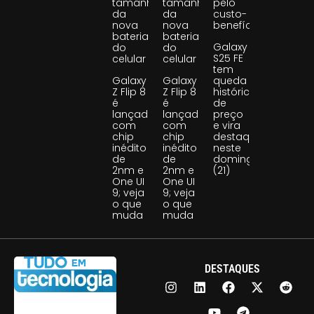
tamanho
tamanho
pelo
da
da
custo-
nova
nova
benefício
bateria
bateria
Galaxy
do
do
S25 FE
celular
celular
tem
Galaxy
Galaxy
queda
Z Flip 8
Z Flip 8
histórica
é
é
de
lançado
lançado
preço
com
com
e vira
chip
chip
destaque
inédito
inédito
neste
de
de
domingo
2nm e
2nm e
(21)
One UI
One UI
9; veja
9; veja
o que
o que
muda
muda
DESTAQUES