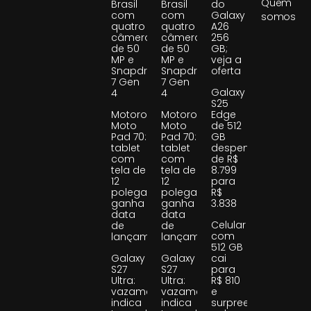
Quem
Brasil
Brasil
do
com
com
Galaxy
somos
quatro
quatro
A26
câmeras
câmeras
256
de 50
de 50
GB;
MP e
MP e
veja a
Snapdragon
Snapdragon
oferta
7 Gen
7 Gen
Galaxy
4
4
S25
Motorola
Motorola
Edge
Moto
Moto
de 512
Pad 70:
Pad 70:
GB
tablet
tablet
despenca
com
com
de R$
tela de
tela de
8.799
12
12
para
polegadas
polegadas
R$
ganha
ganha
3.838
data
data
Celular
de
de
com
lançamento
lançamento
512 GB
Galaxy
Galaxy
cai
S27
S27
para
Ultra:
Ultra:
R$ 810
vazamento
vazamento
e
indica
indica
surpreende