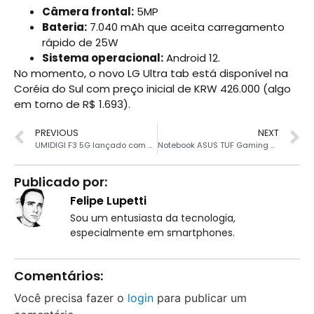
Câmera frontal:
5MP
Bateria:
7.040 mAh que aceita carregamento
rápido de 25W
Sistema operacional:
Android 12.
No momento, o novo LG Ultra tab está disponível na
Coréia do Sul com preço inicial de KRW 426.000 (algo
em torno de R$ 1.693).
PREVIOUS
NEXT
UMIDIGI F3 5G lançado com Dimensity 700, câmera Sony de 48MP e mais
Notebook ASUS TUF Gaming F15 em oferta com cupom
Publicado por:
Felipe Lupetti
Sou um entusiasta da tecnologia,
especialmente em smartphones.
Comentários:
Você precisa fazer o
login
para publicar um