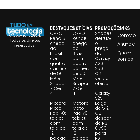
DESTAQUES
NOTÍCIAS
PROMOÇÕES
LINKS
OPPO
OPPO
Shopee
Contato
© Copyright 2024,
Reno16
Reno16
derruba
Todos os direitos
chega
chega
o
Anuncie
reservados.
ao
ao
preço
Quem
Brasil
Brasil
do
com
com
Galaxy
somos
quatro
quatro
A26
câmeras
câmeras
256
de 50
de 50
GB;
MP e
MP e
veja a
Snapdragon
Snapdragon
oferta
7 Gen
7 Gen
Galaxy
4
4
S25
Motorola
Motorola
Edge
Moto
Moto
de 512
Pad 70:
Pad 70:
GB
tablet
tablet
despenca
com
com
de R$
tela de
tela de
8.799
12
12
para
polegadas
polegadas
R$