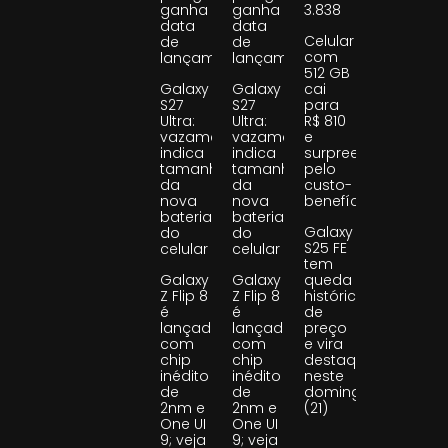
ganha
ganha
3.838
data
data
Celular
de
de
com
lançamento
lançamento
512 GB
Galaxy
Galaxy
cai
S27
S27
para
Ultra:
Ultra:
R$ 810
vazamento
vazamento
e
indica
indica
surpreende
tamanho
tamanho
pelo
da
da
custo-
nova
nova
benefício
bateria
bateria
Galaxy
do
do
S25 FE
celular
celular
tem
Galaxy
Galaxy
queda
Z Flip 8
Z Flip 8
histórica
é
é
de
lançado
lançado
preço
com
com
e vira
chip
chip
destaque
inédito
inédito
neste
de
de
domingo
2nm e
2nm e
(21)
One UI
One UI
9; veja
9; veja