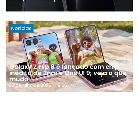
Notícias
Galaxy Z Flip 8 é lançado com chip
inédito de 2nm e One UI 9; veja o que
muda
22 de julho de 2026
18:06