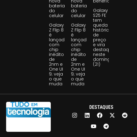
nova
nova
benefício
bateria
bateria
Galaxy
do
do
S25 FE
celular
celular
tem
Galaxy
Galaxy
queda
Z Flip 8
Z Flip 8
histórica
é
é
de
lançado
lançado
preço
com
com
e vira
chip
chip
destaque
inédito
inédito
neste
de
de
domingo
2nm e
2nm e
(21)
One UI
One UI
9; veja
9; veja
o que
o que
muda
muda
DESTAQUES