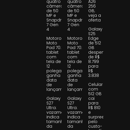
quatro
quatro
A26
câmeras
câmeras
256
de 50
de 50
GB;
MP e
MP e
veja a
Snapdragon
Snapdragon
oferta
7 Gen
7 Gen
Galaxy
4
4
S25
Motorola
Motorola
Edge
Moto
Moto
de 512
Pad 70:
Pad 70:
GB
tablet
tablet
despenca
com
com
de R$
tela de
tela de
8.799
12
12
para
polegadas
polegadas
R$
ganha
ganha
3.838
data
data
Celular
de
de
com
lançamento
lançamento
512 GB
Galaxy
Galaxy
cai
S27
S27
para
Ultra:
Ultra:
R$ 810
vazamento
vazamento
e
indica
indica
surpreende
tamanho
tamanho
pelo
da
da
custo-