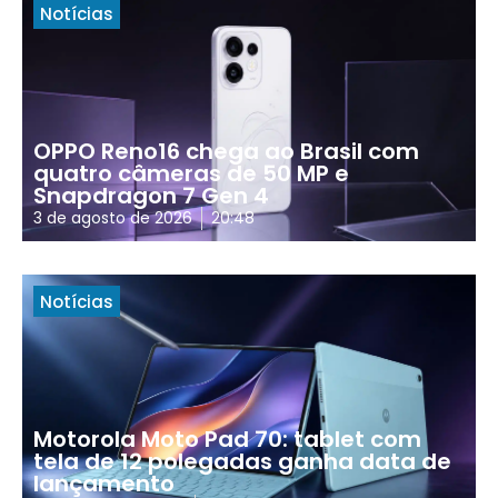
Notícias
OPPO Reno16 chega ao Brasil com
quatro câmeras de 50 MP e
Snapdragon 7 Gen 4
3 de agosto de 2026
20:48
Notícias
Motorola Moto Pad 70: tablet com
tela de 12 polegadas ganha data de
lançamento