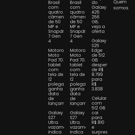
Quem
Brasil
Brasil
do
com
com
Galaxy
somos
quatro
quatro
A26
câmeras
câmeras
256
de 50
de 50
GB;
MP e
MP e
veja a
Snapdragon
Snapdragon
oferta
7 Gen
7 Gen
Galaxy
4
4
S25
Motorola
Motorola
Edge
Moto
Moto
de 512
Pad 70:
Pad 70:
GB
tablet
tablet
despenca
com
com
de R$
tela de
tela de
8.799
12
12
para
polegadas
polegadas
R$
ganha
ganha
3.838
data
data
Celular
de
de
com
lançamento
lançamento
512 GB
Galaxy
Galaxy
cai
S27
S27
para
Ultra:
Ultra:
R$ 810
vazamento
vazamento
e
indica
indica
surpreende