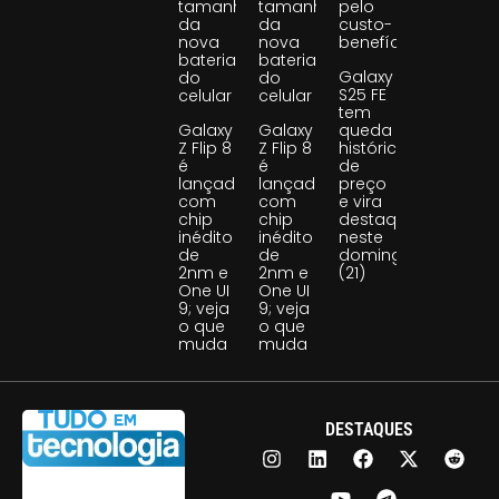
tamanho
tamanho
pelo
da
da
custo-
nova
nova
benefício
bateria
bateria
Galaxy
do
do
S25 FE
celular
celular
tem
Galaxy
Galaxy
queda
Z Flip 8
Z Flip 8
histórica
é
é
de
lançado
lançado
preço
com
com
e vira
chip
chip
destaque
inédito
inédito
neste
de
de
domingo
2nm e
2nm e
(21)
One UI
One UI
9; veja
9; veja
o que
o que
muda
muda
DESTAQUES