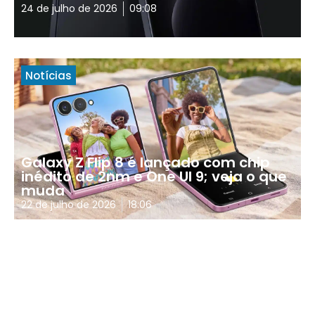
24 de julho de 2026
09:08
Notícias
Galaxy Z Flip 8 é lançado com chip
inédito de 2nm e One UI 9; veja o que
muda
22 de julho de 2026
18:06