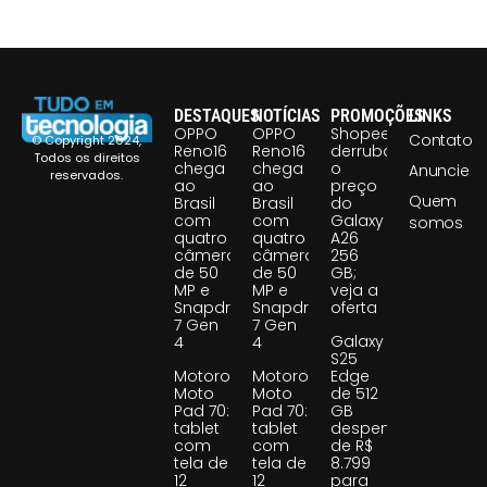
DESTAQUES
NOTÍCIAS
PROMOÇÕES
LINKS
OPPO
OPPO
Shopee
Contato
© Copyright 2024,
Reno16
Reno16
derruba
Todos os direitos
chega
chega
o
Anuncie
reservados.
ao
ao
preço
Quem
Brasil
Brasil
do
com
com
Galaxy
somos
quatro
quatro
A26
câmeras
câmeras
256
de 50
de 50
GB;
MP e
MP e
veja a
Snapdragon
Snapdragon
oferta
7 Gen
7 Gen
Galaxy
4
4
S25
Motorola
Motorola
Edge
Moto
Moto
de 512
Pad 70:
Pad 70:
GB
tablet
tablet
despenca
com
com
de R$
tela de
tela de
8.799
12
12
para