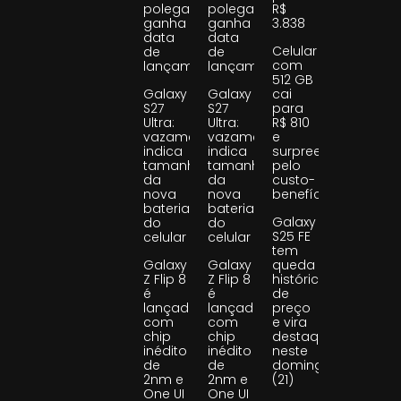
polegadas
polegadas
R$
ganha
ganha
3.838
data
data
Celular
de
de
com
lançamento
lançamento
512 GB
Galaxy
Galaxy
cai
S27
S27
para
Ultra:
Ultra:
R$ 810
vazamento
vazamento
e
indica
indica
surpreende
tamanho
tamanho
pelo
da
da
custo-
nova
nova
benefício
bateria
bateria
Galaxy
do
do
S25 FE
celular
celular
tem
Galaxy
Galaxy
queda
Z Flip 8
Z Flip 8
histórica
é
é
de
lançado
lançado
preço
com
com
e vira
chip
chip
destaque
inédito
inédito
neste
de
de
domingo
2nm e
2nm e
(21)
One UI
One UI