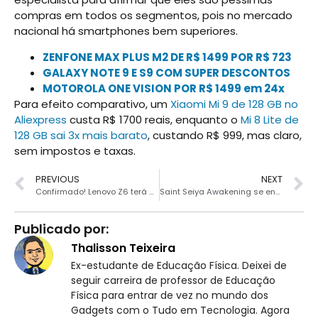
compras em todos os segmentos, pois no mercado
nacional há smartphones bem superiores.
ZENFONE MAX PLUS M2 DE R$ 1499 POR R$ 723
GALAXY NOTE 9 E S9 COM SUPER DESCONTOS
MOTOROLA ONE VISION POR R$ 1499 em 24x
Para efeito comparativo, um
Xiaomi Mi 9 de 128 GB no
Aliexpress
custa R$ 1700 reais, enquanto o
Mi 8 Lite de
128 GB sai 3x mais barato
, custando R$ 999, mas claro,
sem impostos e taxas.
PREVIOUS
NEXT
Confirmado! Lenovo Z6 terá processador Snapdragon 730
Saint Seiya Awakening se encontra em Beta Test
Publicado por:
Thalisson Teixeira
Ex-estudante de Educação Física. Deixei de
seguir carreira de professor de Educação
Física para entrar de vez no mundo dos
Gadgets com o Tudo em Tecnologia. Agora