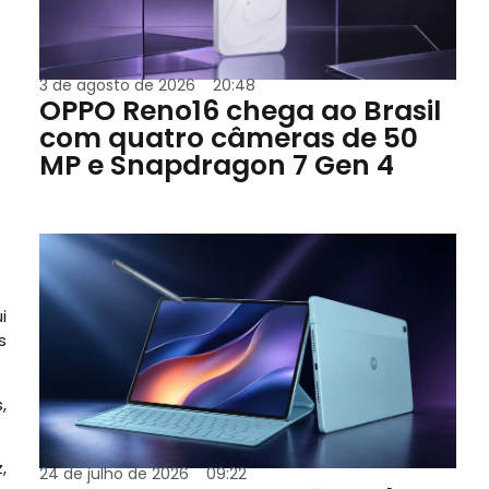
3 de agosto de 2026
20:48
OPPO Reno16 chega ao Brasil
com quatro câmeras de 50
MP e Snapdragon 7 Gen 4
i
s
,
,
24 de julho de 2026
09:22