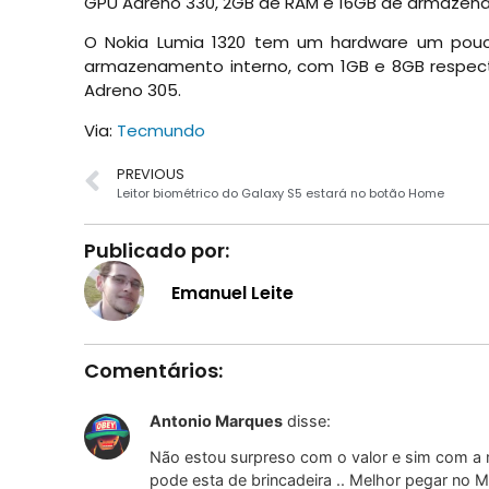
GPU Adreno 330, 2GB de RAM e 16GB de armazen
O Nokia Lumia 1320 tem um hardware um po
armazenamento interno, com 1GB e 8GB respect
Adreno 305.
Via:
Tecmundo
PREVIOUS
Leitor biométrico do Galaxy S5 estará no botão Home
Publicado por:
Emanuel Leite
Comentários:
Antonio Marques
disse:
Não estou surpreso com o valor e sim com a
pode esta de brincadeira .. Melhor pegar no 