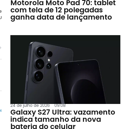
Motorola Moto Pad 70: tablet
com tela de 12 polegadas
e
ganha data de lançamento
U
24 de julho de 2026
09:08
Galaxy S27 Ultra: vazamento
24
indica tamanho da nova
bateria do celular