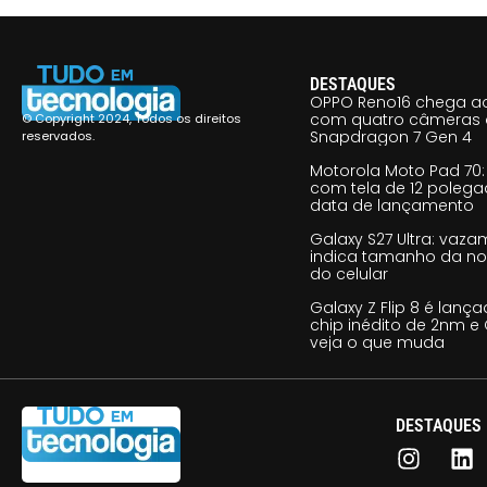
DESTAQUES
OPPO Reno16 chega ao
com quatro câmeras 
© Copyright 2024, Todos os direitos
Snapdragon 7 Gen 4
reservados.
Motorola Moto Pad 70: 
com tela de 12 poleg
data de lançamento
Galaxy S27 Ultra: vaz
indica tamanho da no
do celular
Galaxy Z Flip 8 é lan
chip inédito de 2nm e 
veja o que muda
DESTAQUES