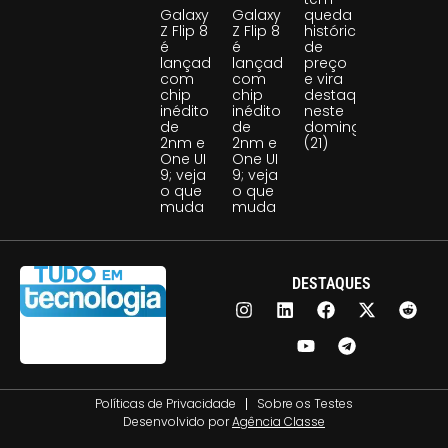
Galaxy
Galaxy
queda
Z Flip 8
Z Flip 8
histórica
é
é
de
lançado
lançado
preço
com
com
e vira
chip
chip
destaque
inédito
inédito
neste
de
de
domingo
2nm e
2nm e
(21)
One UI
One UI
9; veja
9; veja
o que
o que
muda
muda
DESTAQUES
Políticas de Privacidade
Sobre os Testes
Desenvolvido por
Agência Classe