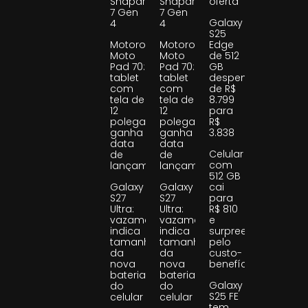
Snapdragon
Snapdragon
oferta
7 Gen
7 Gen
Galaxy
4
4
S25
Motorola
Motorola
Edge
Moto
Moto
de 512
Pad 70:
Pad 70:
GB
tablet
tablet
despenca
com
com
de R$
tela de
tela de
8.799
12
12
para
polegadas
polegadas
R$
ganha
ganha
3.838
data
data
Celular
de
de
com
lançamento
lançamento
512 GB
Galaxy
Galaxy
cai
S27
S27
para
Ultra:
Ultra:
R$ 810
vazamento
vazamento
e
indica
indica
surpreende
tamanho
tamanho
pelo
da
da
custo-
nova
nova
benefício
bateria
bateria
Galaxy
do
do
S25 FE
celular
celular
tem