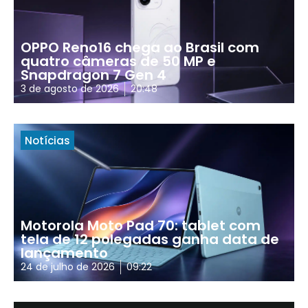
OPPO Reno16 chega ao Brasil com
quatro câmeras de 50 MP e
Snapdragon 7 Gen 4
3 de agosto de 2026
20:48
Notícias
Motorola Moto Pad 70: tablet com
tela de 12 polegadas ganha data de
lançamento
24 de julho de 2026
09:22