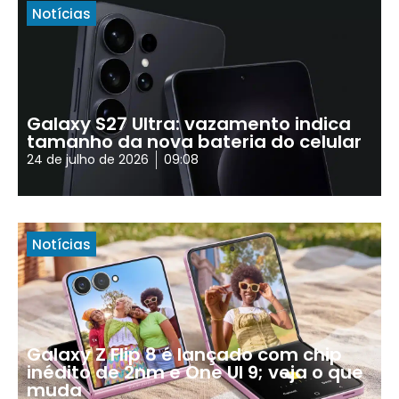
Notícias
Galaxy S27 Ultra: vazamento indica
tamanho da nova bateria do celular
24 de julho de 2026
09:08
Notícias
Galaxy Z Flip 8 é lançado com chip
inédito de 2nm e One UI 9; veja o que
muda