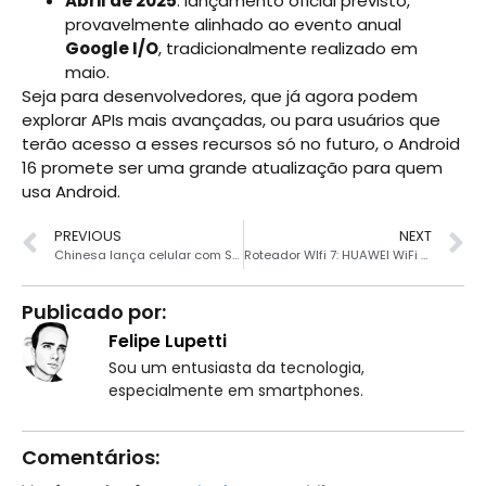
Abril de 2025
: lançamento oficial previsto,
provavelmente alinhado ao evento anual
Google I/O
, tradicionalmente realizado em
maio.
Seja para desenvolvedores, que já agora podem
explorar APIs mais avançadas, ou para usuários que
terão acesso a esses recursos só no futuro, o Android
16 promete ser uma grande atualização para quem
usa Android.
PREVIOUS
NEXT
Chinesa lança celular com Snapdragon 8 Elite para barrar Samsung
Roteador WIfi 7: HUAWEI WiFi BE3 em PROMOÇÃO ESPECIAL
Publicado por:
Felipe Lupetti
Sou um entusiasta da tecnologia,
especialmente em smartphones.
Comentários: