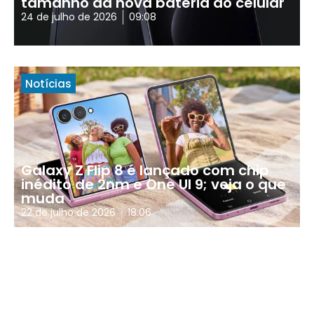
tamanho da nova bateria do celular
24 de julho de 2026
09:08
Notícias
Galaxy Z Flip 8 é lançado com chip
inédito de 2nm e One UI 9; veja o que
muda
22 de julho de 2026
18:06