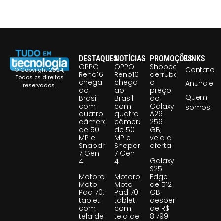
DESTAQUES
NOTÍCIAS
PROMOÇÕES
LINKS
OPPO
OPPO
Shopee
Contato
© Copyright 2024,
Reno16
Reno16
derruba
Todos os direitos
chega
chega
o
Anuncie
reservados.
ao
ao
preço
Quem
Brasil
Brasil
do
com
com
Galaxy
somos
quatro
quatro
A26
câmeras
câmeras
256
de 50
de 50
GB;
MP e
MP e
veja a
Snapdragon
Snapdragon
oferta
7 Gen
7 Gen
Galaxy
4
4
S25
Motorola
Motorola
Edge
Moto
Moto
de 512
Pad 70:
Pad 70:
GB
tablet
tablet
despenca
com
com
de R$
tela de
tela de
8.799