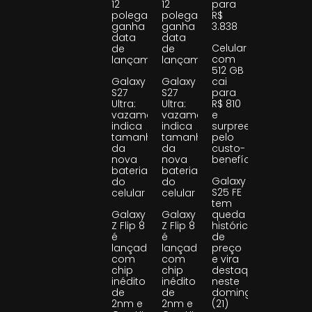
12
12
para
polegadas
polegadas
R$
ganha
ganha
3.838
data
data
Celular
de
de
com
lançamento
lançamento
512 GB
Galaxy
Galaxy
cai
S27
S27
para
Ultra:
Ultra:
R$ 810
vazamento
vazamento
e
indica
indica
surpreende
tamanho
tamanho
pelo
da
da
custo-
nova
nova
benefício
bateria
bateria
Galaxy
do
do
S25 FE
celular
celular
tem
Galaxy
Galaxy
queda
Z Flip 8
Z Flip 8
histórica
é
é
de
lançado
lançado
preço
com
com
e vira
chip
chip
destaque
inédito
inédito
neste
de
de
domingo
2nm e
2nm e
(21)