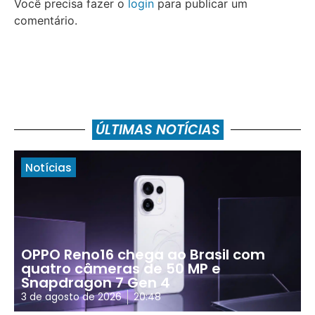
Você precisa fazer o
login
para publicar um
comentário.
ÚLTIMAS NOTÍCIAS
Notícias
OPPO Reno16 chega ao Brasil com
quatro câmeras de 50 MP e
Snapdragon 7 Gen 4
3 de agosto de 2026
20:48