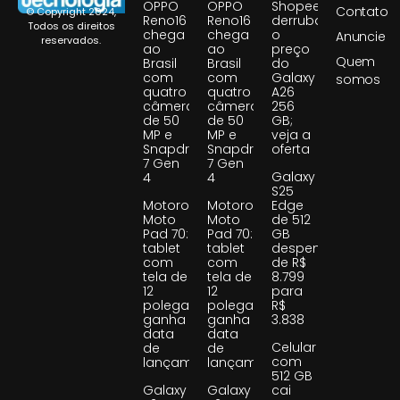
OPPO
OPPO
Shopee
Contato
© Copyright 2024,
Reno16
Reno16
derruba
Todos os direitos
chega
chega
o
Anuncie
reservados.
ao
ao
preço
Quem
Brasil
Brasil
do
com
com
Galaxy
somos
quatro
quatro
A26
câmeras
câmeras
256
de 50
de 50
GB;
MP e
MP e
veja a
Snapdragon
Snapdragon
oferta
7 Gen
7 Gen
Galaxy
4
4
S25
Motorola
Motorola
Edge
Moto
Moto
de 512
Pad 70:
Pad 70:
GB
tablet
tablet
despenca
com
com
de R$
tela de
tela de
8.799
12
12
para
polegadas
polegadas
R$
ganha
ganha
3.838
data
data
Celular
de
de
com
lançamento
lançamento
512 GB
Galaxy
Galaxy
cai