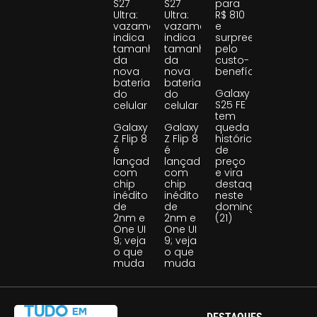
S27
S27
para
Ultra:
Ultra:
R$ 810
vazamento
vazamento
e
indica
indica
surpreende
tamanho
tamanho
pelo
da
da
custo-
nova
nova
benefício
bateria
bateria
Galaxy
do
do
S25 FE
celular
celular
tem
Galaxy
Galaxy
queda
Z Flip 8
Z Flip 8
histórica
é
é
de
lançado
lançado
preço
com
com
e vira
chip
chip
destaque
inédito
inédito
neste
de
de
domingo
2nm e
2nm e
(21)
One UI
One UI
9; veja
9; veja
o que
o que
muda
muda