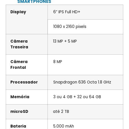
SMARTPHONES
Display
6” IPS Full HD+
1080 x 2160 pixels
Câmera
13 MP + 5 MP
Traseira
Câmera
8 MP
Frontal
Processador
Snapdragon 636 Octa 1.8 GHz
Memória
3 ou 4 GB + 32 ou 64 GB
microSD
até 2 TB
Bateria
5.000 mAh