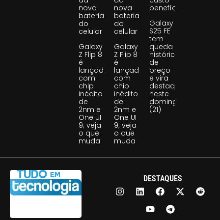
da
da
custo-
nova
nova
benefício
bateria
bateria
Galaxy
do
do
S25 FE
celular
celular
tem
Galaxy
Galaxy
queda
Z Flip 8
Z Flip 8
histórica
é
é
de
lançado
lançado
preço
com
com
e vira
chip
chip
destaque
inédito
inédito
neste
de
de
domingo
2nm e
2nm e
(21)
One UI
One UI
9; veja
9; veja
o que
o que
muda
muda
DESTAQUES