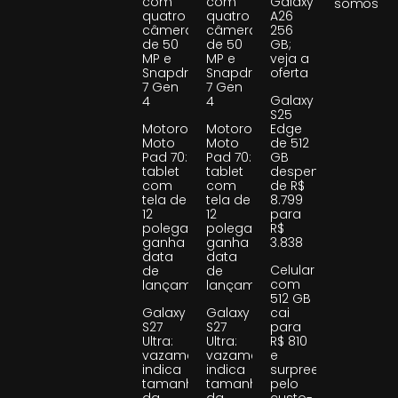
com
com
Galaxy
somos
quatro
quatro
A26
câmeras
câmeras
256
de 50
de 50
GB;
MP e
MP e
veja a
Snapdragon
Snapdragon
oferta
7 Gen
7 Gen
Galaxy
4
4
S25
Motorola
Motorola
Edge
Moto
Moto
de 512
Pad 70:
Pad 70:
GB
tablet
tablet
despenca
com
com
de R$
tela de
tela de
8.799
12
12
para
polegadas
polegadas
R$
ganha
ganha
3.838
data
data
Celular
de
de
com
lançamento
lançamento
512 GB
Galaxy
Galaxy
cai
S27
S27
para
Ultra:
Ultra:
R$ 810
vazamento
vazamento
e
indica
indica
surpreende
tamanho
tamanho
pelo