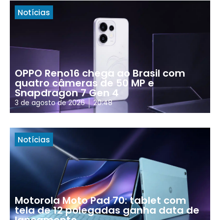
Notícias
OPPO Reno16 chega ao Brasil com
quatro câmeras de 50 MP e
Snapdragon 7 Gen 4
3 de agosto de 2026
20:48
Notícias
Motorola Moto Pad 70: tablet com
tela de 12 polegadas ganha data de