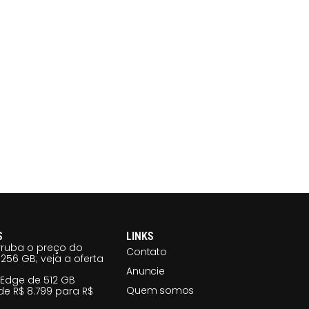
S
LINKS
ruba o preço do
Contato
256 GB; veja a oferta
Anuncie
 Edge de 512 GB
Quem somos
e R$ 8.799 para R$