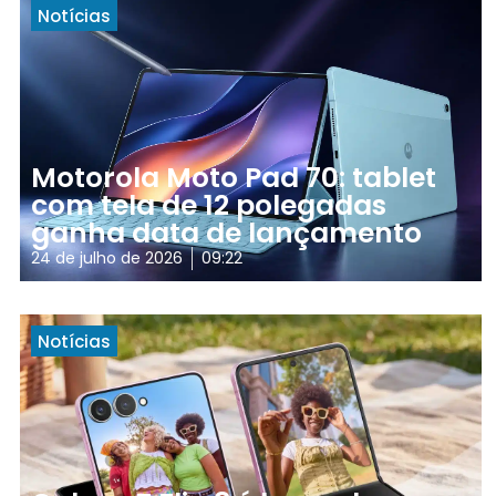
Notícias
Motorola Moto Pad 70: tablet
com tela de 12 polegadas
ganha data de lançamento
24 de julho de 2026
09:22
Notícias