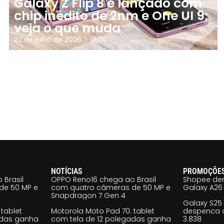
Galaxy Z Flip 8 é lançado com
chip inédito de 2nm e One UI 9;
veja o que muda
22 de julho de 2026
18:06
NOTÍCIAS
PROMOÇÕE
 Brasil
OPPO Reno16 chega ao Brasil
Shopee der
de 50 MP e
com quatro câmeras de 50 MP e
Galaxy A26 
Snapdragon 7 Gen 4
Galaxy S25
tablet
Motorola Moto Pad 70: tablet
despenca d
adas ganha
com tela de 12 polegadas ganha
3.838