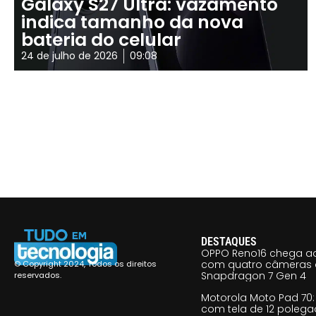
Galaxy S27 Ultra: vazamento
indica tamanho da nova
bateria do celular
24 de julho de 2026
09:08
DESTAQUES
OPPO Reno16 chega ao
com quatro câmeras 
© Copyright 2024, Todos os direitos
Snapdragon 7 Gen 4
reservados.
Motorola Moto Pad 70: 
com tela de 12 poleg