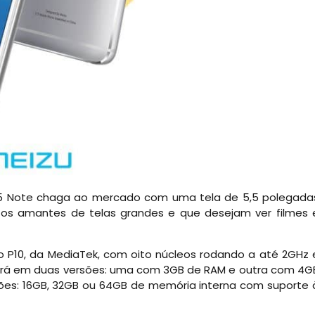
M5 Note chaga ao mercado com uma tela de 5,5 polegada
a os amantes de telas grandes e que desejam ver filmes 
o P10, da MediaTek, com oito núcleos rodando a até 2GHz 
 virá em duas versões: uma com 3GB de RAM e outra com 4G
ões: 16GB, 32GB ou 64GB de memória interna com suporte 