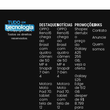
DESTAQUES
NOTÍCIAS
PROMOÇÕES
LINKS
OPPO
OPPO
Shopee
Contato
© Copyright 2024,
Reno16
Reno16
derruba
Todos os direitos
chega
chega
o
Anuncie
reservados.
ao
ao
preço
Quem
Brasil
Brasil
do
com
com
Galaxy
somos
quatro
quatro
A26
câmeras
câmeras
256
de 50
de 50
GB;
MP e
MP e
veja a
Snapdragon
Snapdragon
oferta
7 Gen
7 Gen
Galaxy
4
4
S25
Motorola
Motorola
Edge
Moto
Moto
de 512
Pad 70:
Pad 70:
GB
tablet
tablet
despenca
com
com
de R$
tela de
tela de
8.799
12
12
para