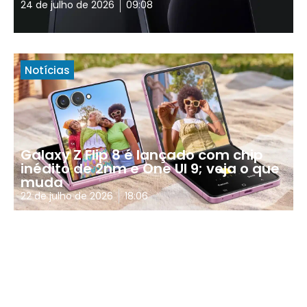
24 de julho de 2026
09:08
Notícias
Galaxy Z Flip 8 é lançado com chip
inédito de 2nm e One UI 9; veja o que
muda
22 de julho de 2026
18:06