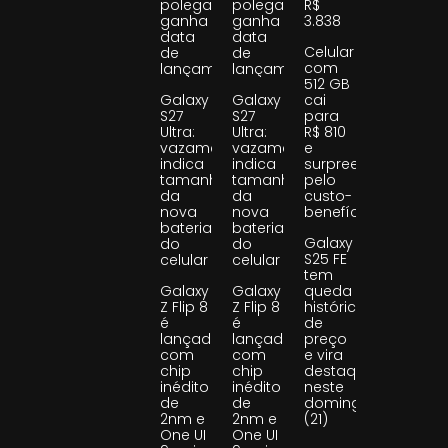
polegadas
polegadas
R$
ganha
ganha
3.838
data
data
Celular
de
de
com
lançamento
lançamento
512 GB
Galaxy
Galaxy
cai
S27
S27
para
Ultra:
Ultra:
R$ 810
vazamento
vazamento
e
indica
indica
surpreende
tamanho
tamanho
pelo
da
da
custo-
nova
nova
benefício
bateria
bateria
Galaxy
do
do
S25 FE
celular
celular
tem
Galaxy
Galaxy
queda
Z Flip 8
Z Flip 8
histórica
é
é
de
lançado
lançado
preço
com
com
e vira
chip
chip
destaque
inédito
inédito
neste
de
de
domingo
2nm e
2nm e
(21)
One UI
One UI