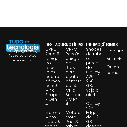
DESTAQUES
NOTÍCIAS
PROMOÇÕES
LINKS
OPPO
OPPO
Shopee
Contato
© Copyright 2024,
Reno16
Reno16
derruba
Todos os direitos
chega
chega
o
Anuncie
reservados.
ao
ao
preço
Quem
Brasil
Brasil
do
com
com
Galaxy
somos
quatro
quatro
A26
câmeras
câmeras
256
de 50
de 50
GB;
MP e
MP e
veja a
Snapdragon
Snapdragon
oferta
7 Gen
7 Gen
Galaxy
4
4
S25
Motorola
Motorola
Edge
Moto
Moto
de 512
Pad 70:
Pad 70:
GB
tablet
tablet
despenca