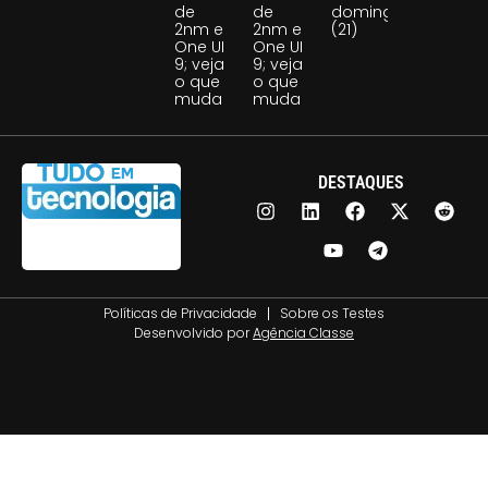
de
de
domingo
2nm e
2nm e
(21)
One UI
One UI
9; veja
9; veja
o que
o que
muda
muda
DESTAQUES
Políticas de Privacidade
Sobre os Testes
Desenvolvido por
Agência Classe