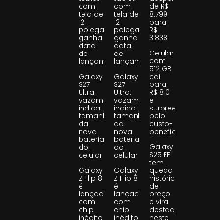
com
com
de R$
tela de
tela de
8.799
12
12
para
polegadas
polegadas
R$
ganha
ganha
3.838
data
data
Celular
de
de
com
lançamento
lançamento
512 GB
Galaxy
Galaxy
cai
S27
S27
para
Ultra:
Ultra:
R$ 810
vazamento
vazamento
e
indica
indica
surpreende
tamanho
tamanho
pelo
da
da
custo-
nova
nova
benefício
bateria
bateria
Galaxy
do
do
S25 FE
celular
celular
tem
Galaxy
Galaxy
queda
Z Flip 8
Z Flip 8
histórica
é
é
de
lançado
lançado
preço
com
com
e vira
chip
chip
destaque
inédito
inédito
neste