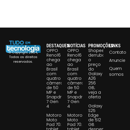
DESTAQUES
NOTÍCIAS
PROMOÇÕES
LINKS
OPPO
OPPO
Shopee
Contato
© Copyright 2024,
Reno16
Reno16
derruba
Todos os direitos
chega
chega
o
Anuncie
reservados.
ao
ao
preço
Quem
Brasil
Brasil
do
com
com
Galaxy
somos
quatro
quatro
A26
câmeras
câmeras
256
de 50
de 50
GB;
MP e
MP e
veja a
Snapdragon
Snapdragon
oferta
7 Gen
7 Gen
Galaxy
4
4
S25
Motorola
Motorola
Edge
Moto
Moto
de 512
Pad 70:
Pad 70:
GB
tablet
tablet
despenca