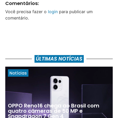
Comentários:
Você precisa fazer o
login
para publicar um
comentário.
ÚLTIMAS NOTÍCIAS
Notícias
OPPO Reno16 chega ao Brasil com
quatro câmeras de 50 MP e
Snapdragon 7 Gen 4