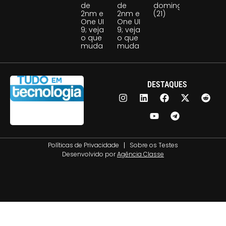
de
de
domingo
2nm e
2nm e
(21)
One UI
One UI
9; veja
9; veja
o que
o que
muda
muda
DESTAQUES
Políticas de Privacidade
Sobre os Testes
Desenvolvido por
Agência Classe