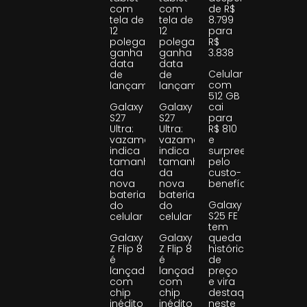
com
com
de R$
tela de
tela de
8.799
12
12
para
polegadas
polegadas
R$
ganha
ganha
3.838
data
data
Celular
de
de
com
lançamento
lançamento
512 GB
Galaxy
Galaxy
cai
S27
S27
para
Ultra:
Ultra:
R$ 810
vazamento
vazamento
e
indica
indica
surpreende
tamanho
tamanho
pelo
da
da
custo-
nova
nova
benefício
bateria
bateria
Galaxy
do
do
S25 FE
celular
celular
tem
Galaxy
Galaxy
queda
Z Flip 8
Z Flip 8
histórica
é
é
de
lançado
lançado
preço
com
com
e vira
chip
chip
destaque
inédito
inédito
neste