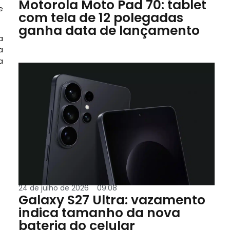
Motorola Moto Pad 70: tablet
e
com tela de 12 polegadas
ganha data de lançamento
a
a
a
24 de julho de 2026
09:08
Galaxy S27 Ultra: vazamento
indica tamanho da nova
bateria do celular