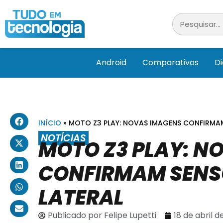
Android
Comparativos
D
INÍCIO
»
MOTO Z3 PLAY: NOVAS IMAGENS CONFIRMAM 
NOTÍCIAS
MOTO Z3 PLAY: N
CONFIRMAM SENSO
LATERAL
Publicado por
Felipe Lupetti
18 de abril d