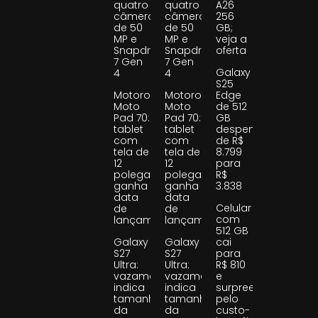
quatro
quatro
A26
câmeras
câmeras
256
de 50
de 50
GB;
MP e
MP e
veja a
Snapdragon
Snapdragon
oferta
7 Gen
7 Gen
Galaxy
4
4
S25
Motorola
Motorola
Edge
Moto
Moto
de 512
Pad 70:
Pad 70:
GB
tablet
tablet
despenca
com
com
de R$
tela de
tela de
8.799
12
12
para
polegadas
polegadas
R$
ganha
ganha
3.838
data
data
Celular
de
de
com
lançamento
lançamento
512 GB
Galaxy
Galaxy
cai
S27
S27
para
Ultra:
Ultra:
R$ 810
vazamento
vazamento
e
indica
indica
surpreende
tamanho
tamanho
pelo
da
da
custo-