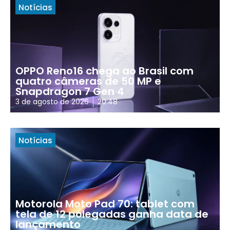
Notícias
OPPO Reno16 chega ao Brasil com
quatro câmeras de 50 MP e
Snapdragon 7 Gen 4
3 de agosto de 2026
20:48
Notícias
Motorola Moto Pad 70: tablet com
tela de 12 polegadas ganha data de
lançamento