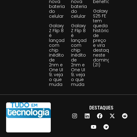
nova
nova
benefício
bateria
bateria
Galaxy
do
do
S25 FE
celular
celular
tem
Galaxy
Galaxy
queda
Z Flip 8
Z Flip 8
histórica
é
é
de
lançado
lançado
preço
com
com
e vira
chip
chip
destaque
inédito
inédito
neste
de
de
domingo
2nm e
2nm e
(21)
One UI
One UI
9; veja
9; veja
o que
o que
muda
muda
DESTAQUES