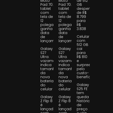
Moto
Moto
de 512
Pad 70:
Pad 70:
GB
tablet
tablet
despenca
com
com
de R$
tela de
tela de
8.799
12
12
para
polegadas
polegadas
R$
ganha
ganha
3.838
data
data
Celular
de
de
com
lançamento
lançamento
512 GB
Galaxy
Galaxy
cai
S27
S27
para
Ultra:
Ultra:
R$ 810
vazamento
vazamento
e
indica
indica
surpreende
tamanho
tamanho
pelo
da
da
custo-
nova
nova
benefício
bateria
bateria
Galaxy
do
do
S25 FE
celular
celular
tem
Galaxy
Galaxy
queda
Z Flip 8
Z Flip 8
histórica
é
é
de
lançado
lançado
preço
com
com
e vira