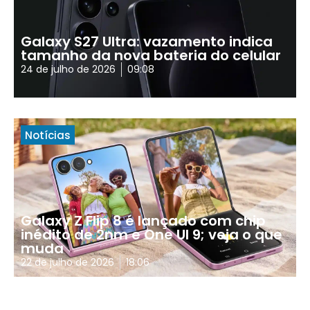
Galaxy S27 Ultra: vazamento indica
tamanho da nova bateria do celular
24 de julho de 2026
09:08
Notícias
Galaxy Z Flip 8 é lançado com chip
inédito de 2nm e One UI 9; veja o que
muda
22 de julho de 2026
18:06