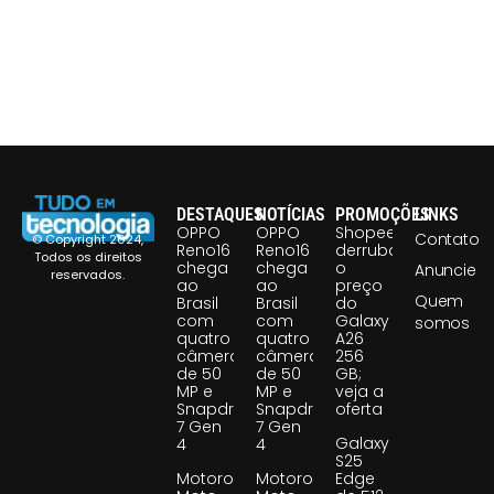
DESTAQUES
NOTÍCIAS
PROMOÇÕES
LINKS
OPPO
OPPO
Shopee
Contato
© Copyright 2024,
Reno16
Reno16
derruba
Todos os direitos
chega
chega
o
Anuncie
reservados.
ao
ao
preço
Quem
Brasil
Brasil
do
com
com
Galaxy
somos
quatro
quatro
A26
câmeras
câmeras
256
de 50
de 50
GB;
MP e
MP e
veja a
Snapdragon
Snapdragon
oferta
7 Gen
7 Gen
Galaxy
4
4
S25
Motorola
Motorola
Edge