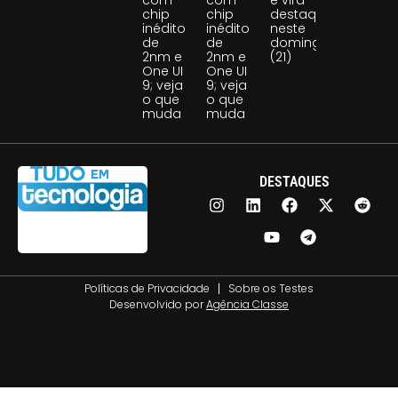
chip
chip
destaque
inédito
inédito
neste
de
de
domingo
2nm e
2nm e
(21)
One UI
One UI
9; veja
9; veja
o que
o que
muda
muda
DESTAQUES
Políticas de Privacidade
Sobre os Testes
Desenvolvido por
Agência Classe