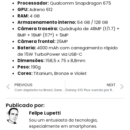
Processador:
Qualcomm Snapdragon 675
GPU:
Adreno 612
RAM:
4 GB
Armazenamento interno:
64 GB / 128 GB
Câmera traseira:
Quádrupla de 48MP (f/1.7) +
8MP + 16MP (117°) + 5MP
Câmera frontal:
25MP
Bateria:
4000 mAh com carregamento rápido
de 15W TurboPower via USB-C
Dimensões:
158,5 x 75 x 8,8mm
Peso:
190g
Cores:
Titanium, Bronze e Violet
PREVIOUS
NEXT
Com depósito no Brasil, GearBest promete entregas super rápidas
Galaxy S10 Plus saindo por R$ 3319
Publicado por:
Felipe Lupetti
Sou um entusiasta da tecnologia,
especialmente em smartphones.