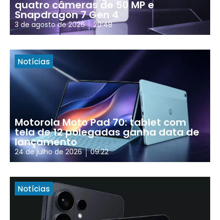
quatro câmeras de 50 MP e
Snapdragon 7 Gen 4
3 de agosto de 2026
20:48
Notícias
Motorola Moto Pad 70: tablet com
tela de 12 polegadas ganha data de
lançamento
24 de julho de 2026
09:22
Notícias