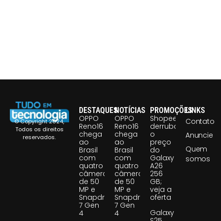
DESTAQUES
NOTÍCIAS
PROMOÇÕES
LINKS
OPPO
OPPO
Shopee
Contato
© Copyright 2024,
Reno16
Reno16
derruba
Todos os direitos
chega
chega
o
Anuncie
reservados.
ao
ao
preço
Quem
Brasil
Brasil
do
com
com
Galaxy
somos
quatro
quatro
A26
câmeras
câmeras
256
de 50
de 50
GB;
MP e
MP e
veja a
Snapdragon
Snapdragon
oferta
7 Gen
7 Gen
Galaxy
4
4
S25