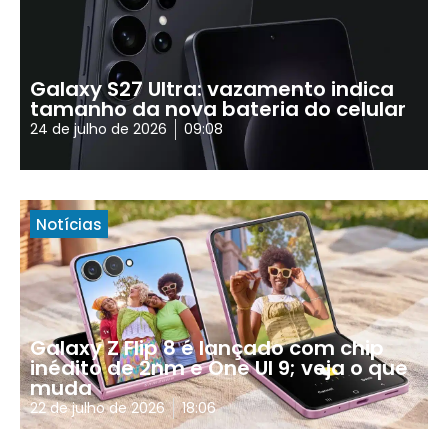
Galaxy S27 Ultra: vazamento indica
tamanho da nova bateria do celular
24 de julho de 2026
09:08
Notícias
Galaxy Z Flip 8 é lançado com chip
inédito de 2nm e One UI 9; veja o que
muda
22 de julho de 2026
18:06