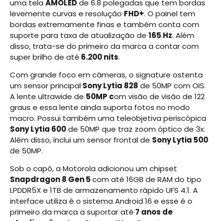
uma tela
AMOLED
de 6.8 polegadas que tem bordas
levemente curvas e resolução
FHD+
. O painel tem
bordas extremamente finas e também conta com
suporte para taxa de atualização de
165 Hz
. Além
disso, trata-se do primeiro da marca a contar com
super brilho de até
6.200 nits
.
Com grande foco em câmeras, o signature ostenta
um sensor principal
Sony Lytia 828
de 50MP com OIS.
A lente ultrawide de
50MP c
om visão de visão de 122
graus e essa lente ainda suporta fotos no modo
macro. Possui também uma teleobjetiva periscópica
Sony Lytia 600
de 50MP que traz zoom óptico de 3x.
Além disso, inclui um sensor frontal de
Sony Lytia 500
de 50MP.
Sob o capô, a Motorola adicionou um chipset
Snapdragon 8 Gen 5
com até 16GB de RAM do tipo
LPDDR5X e 1TB de armazenamento rápido UFS 4.1. A
interface utiliza é o sistema Android 16 e esse é o
primeiro da marca a suportar até
7 anos de