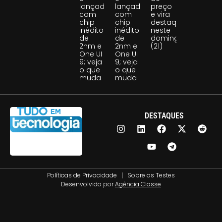
lançado
lançado
preço
com
com
e vira
chip
chip
destaque
inédito
inédito
neste
de
de
domingo
2nm e
2nm e
(21)
One UI
One UI
9; veja
9; veja
o que
o que
muda
muda
DESTAQUES
Políticas de Privacidade
Sobre os Testes
Desenvolvido por
Agência Classe