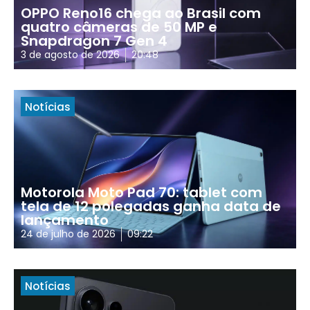
OPPO Reno16 chega ao Brasil com
quatro câmeras de 50 MP e
Snapdragon 7 Gen 4
3 de agosto de 2026
20:48
Notícias
Motorola Moto Pad 70: tablet com
tela de 12 polegadas ganha data de
lançamento
24 de julho de 2026
09:22
Notícias