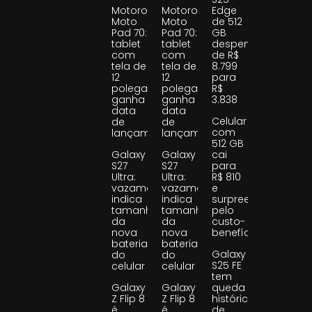
Motorola
Motorola
Edge
Moto
Moto
de 512
Pad 70:
Pad 70:
GB
tablet
tablet
despenca
com
com
de R$
tela de
tela de
8.799
12
12
para
polegadas
polegadas
R$
ganha
ganha
3.838
data
data
Celular
de
de
com
lançamento
lançamento
512 GB
Galaxy
Galaxy
cai
S27
S27
para
Ultra:
Ultra:
R$ 810
vazamento
vazamento
e
indica
indica
surpreende
tamanho
tamanho
pelo
da
da
custo-
nova
nova
benefício
bateria
bateria
Galaxy
do
do
S25 FE
celular
celular
tem
Galaxy
Galaxy
queda
Z Flip 8
Z Flip 8
histórica
é
é
de