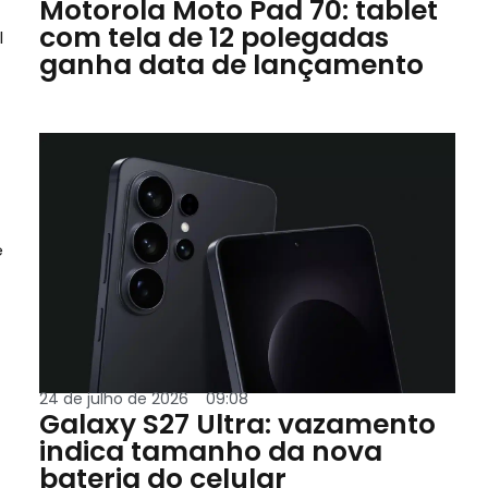
Motorola Moto Pad 70: tablet
com tela de 12 polegadas
l
ganha data de lançamento
e
24 de julho de 2026
09:08
Galaxy S27 Ultra: vazamento
indica tamanho da nova
bateria do celular