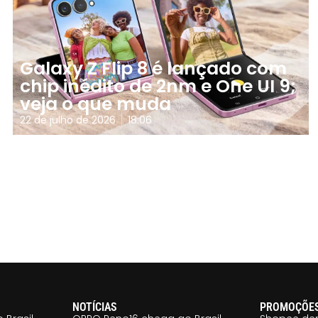
Galaxy Z Flip 8 é lançado com
chip inédito de 2nm e One UI 9;
veja o que muda
22 de julho de 2026
18:06
NOTÍCIAS
PROMOÇÕE