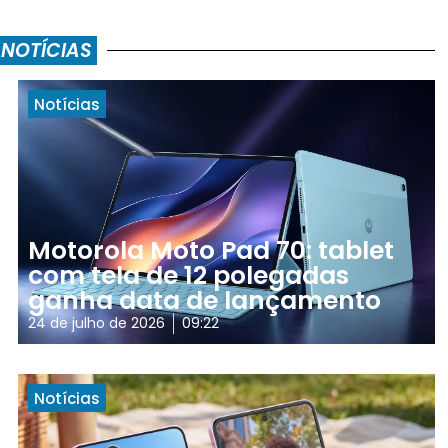
 NOTÍCIAS
Notícias
Motorola Moto Pad 70: tablet
com tela de 12 polegadas
ganha data de lançamento
24 de julho de 2026
09:22
Notícias