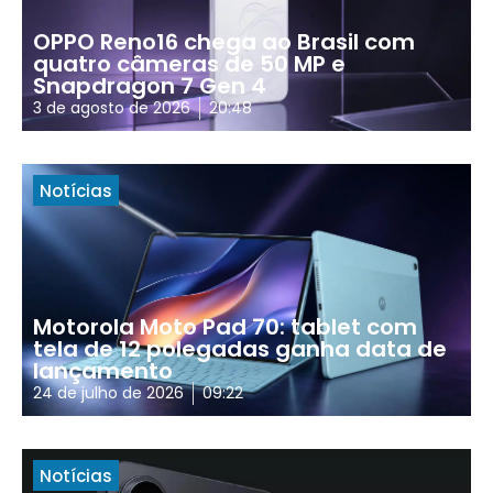
OPPO Reno16 chega ao Brasil com
quatro câmeras de 50 MP e
Snapdragon 7 Gen 4
3 de agosto de 2026
20:48
Notícias
Motorola Moto Pad 70: tablet com
tela de 12 polegadas ganha data de
lançamento
24 de julho de 2026
09:22
Notícias