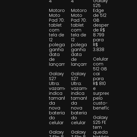
Galaxy
4
4
S25
Motorola
Motorola
Edge
Moto
Moto
de 512
Pad 70:
Pad 70:
GB
tablet
tablet
despenca
com
com
de R$
tela de
tela de
8.799
12
12
para
polegadas
polegadas
R$
ganha
ganha
3.838
data
data
Celular
de
de
com
lançamento
lançamento
512 GB
Galaxy
Galaxy
cai
S27
S27
para
Ultra:
Ultra:
R$ 810
vazamento
vazamento
e
indica
indica
surpreende
tamanho
tamanho
pelo
da
da
custo-
nova
nova
benefício
bateria
bateria
Galaxy
do
do
S25 FE
celular
celular
tem
Galaxy
Galaxy
queda