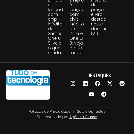
Z Flip 8
Z Flip 8
histórica
é
é
de
lançado
lançado
preço
com
com
e vira
chip
chip
destaque
inédito
inédito
neste
de
de
domingo
2nm e
2nm e
(21)
One UI
One UI
9; veja
9; veja
o que
o que
muda
muda
DESTAQUES
Políticas de Privacidade
Sobre os Testes
Desenvolvido por
Agência Classe