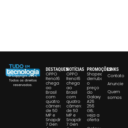
DESTAQUES
NOTÍCIAS
PROMOÇÕES
LINKS
OPPO
OPPO
Shopee
Contato
© Copyright 2024,
Reno16
Reno16
derruba
Todos os direitos
chega
chega
o
Anuncie
reservados.
ao
ao
preço
Quem
Brasil
Brasil
do
com
com
Galaxy
somos
quatro
quatro
A26
câmeras
câmeras
256
de 50
de 50
GB;
MP e
MP e
veja a
Snapdragon
Snapdragon
oferta
7 Gen
7 Gen