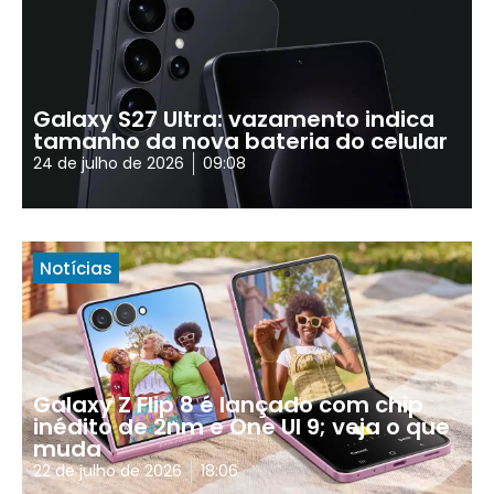
Galaxy S27 Ultra: vazamento indica
tamanho da nova bateria do celular
24 de julho de 2026
09:08
Notícias
Galaxy Z Flip 8 é lançado com chip
inédito de 2nm e One UI 9; veja o que
muda
22 de julho de 2026
18:06