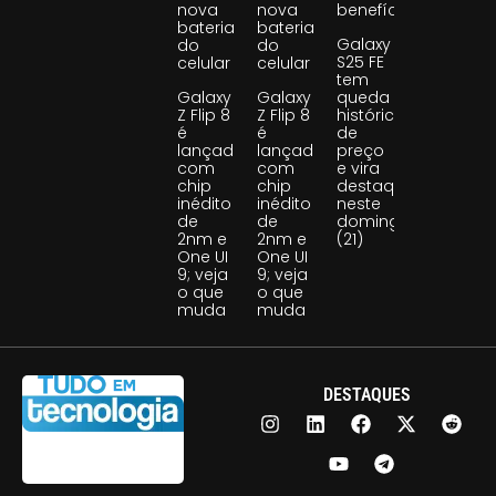
nova
nova
benefício
bateria
bateria
Galaxy
do
do
S25 FE
celular
celular
tem
Galaxy
Galaxy
queda
Z Flip 8
Z Flip 8
histórica
é
é
de
lançado
lançado
preço
com
com
e vira
chip
chip
destaque
inédito
inédito
neste
de
de
domingo
2nm e
2nm e
(21)
One UI
One UI
9; veja
9; veja
o que
o que
muda
muda
DESTAQUES