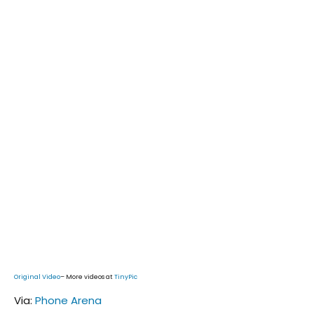
Original Video
– More videos at
TinyPic
Via:
Phone Arena