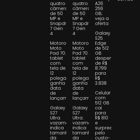
quatro
quatro
A26
câmeras
câmeras
256
de 50
de 50
GB;
MP e
MP e
veja a
Snapdragon
Snapdragon
oferta
7 Gen
7 Gen
Galaxy
4
4
S25
Motorola
Motorola
Edge
Moto
Moto
de 512
Pad 70:
Pad 70:
GB
tablet
tablet
despenca
com
com
de R$
tela de
tela de
8.799
12
12
para
polegadas
polegadas
R$
ganha
ganha
3.838
data
data
Celular
de
de
com
lançamento
lançamento
512 GB
Galaxy
Galaxy
cai
S27
S27
para
Ultra:
Ultra:
R$ 810
vazamento
vazamento
e
indica
indica
surpreende
tamanho
tamanho
pelo
da
da
custo-