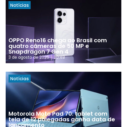
Notícias
OPPO Reno16 chega ao Brasil com
quatro câmeras de 50 MP e
Snapdragon 7 Gen 4
3 de agosto de 2026
20:48
Notícias
Motorola Moto Pad 70: tablet com
tela de 12 polegadas ganha data de
lançamento