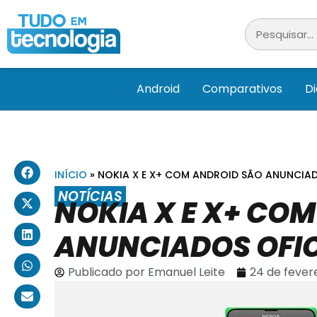
Android
Comparativos
D
INÍCIO
»
NOKIA X E X+ COM ANDROID SÃO ANUNCIAD
NOTÍCIAS
NOKIA X E X+ CO
ANUNCIADOS OFI
Publicado por
Emanuel Leite
24 de fever