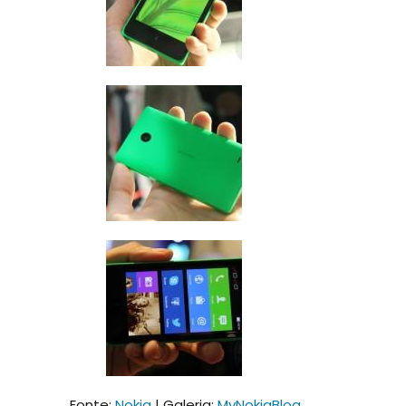
Fonte:
Nokia
| Galeria:
MyNokiaBlog