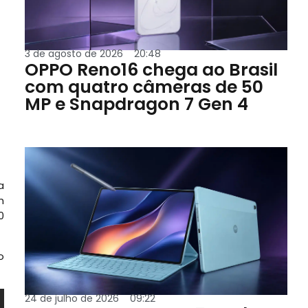
3 de agosto de 2026
20:48
OPPO Reno16 chega ao Brasil
com quatro câmeras de 50
MP e Snapdragon 7 Gen 4
a
m
0
o
24 de julho de 2026
09:22