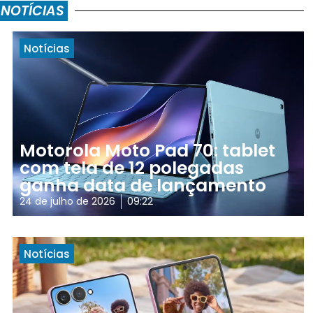
 NOTÍCIAS
Notícias
Motorola Moto Pad 70: tablet
com tela de 12 polegadas
ganha data de lançamento
24 de julho de 2026
09:22
Notícias