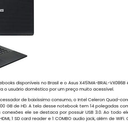
books disponíveis no Brasil e o Asus X451MA-BRAL-VX086B 
 o usuário doméstico por um preço muito acessível.
essador de baixíssimo consumo, o Intel Celeron Quad-cor
500 GB de HD. A tela desse notebook tem 14 polegadas co
s conexões ele se destaca por possuir USB 3.0. Ao todo el
1 HDMI, 1 SD card reader e 1 COMBO audio jack, além de WiFi. 