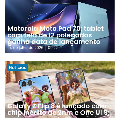
Motorola Moto Pad 70: tablet
com tela de 12 polegadas
ganha data de lançamento
24 de julho de 2026
09:22
Notícias
Galaxy Z Flip 8 é lançado com
chip inédito de 2nm e One UI 9;