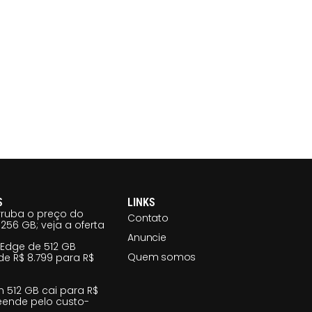
S
LINKS
ruba o preço do
Contato
256 GB; veja a oferta
Anuncie
 Edge de 512 GB
Quem somos
e R$ 8.799 para R$
m 512 GB cai para R$
reende pelo custo-