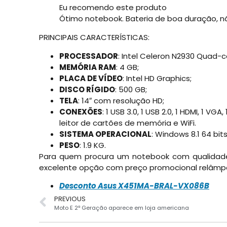
Eu recomendo este produto
Ótimo notebook. Bateria de boa duração, 
PRINCIPAIS CARACTERÍSTICAS:
PROCESSADOR
: Intel Celeron N2930 Quad-c
MEMÓRIA RAM
: 4 GB;
PLACA DE VÍDEO
: Intel HD Graphics;
DISCO RÍGIDO
: 500 GB;
TELA
: 14″ com resolução HD;
CONEXÕES
: 1 USB 3.0, 1 USB 2.0, 1 HDMI, 1 
leitor de cartões de memória e WiFi.
SISTEMA OPERACIONAL
: Windows 8.1 64 bits
PESO
: 1.9 KG.
Para quem procura um notebook com qualida
excelente opção com preço promocional relâmpa
Desconto Asus X451MA-BRAL-VX086B
PREVIOUS
Moto E 2ª Geração aparece em loja americana