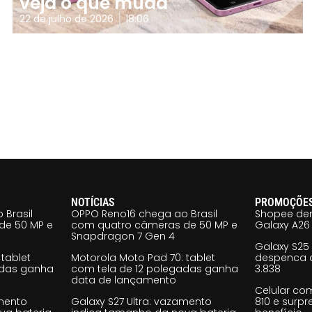
veja o que muda
22 de julho de 2026
18:06
NOTÍCIAS
PROMOÇÕE
 Brasil
OPPO Reno16 chega ao Brasil
Shopee der
de 50 MP e
com quatro câmeras de 50 MP e
Galaxy A26 
Snapdragon 7 Gen 4
Galaxy S25
tablet
Motorola Moto Pad 70: tablet
despenca d
adas ganha
com tela de 12 polegadas ganha
3.838
data de lançamento
Celular co
amento
Galaxy S27 Ultra: vazamento
810 e surp