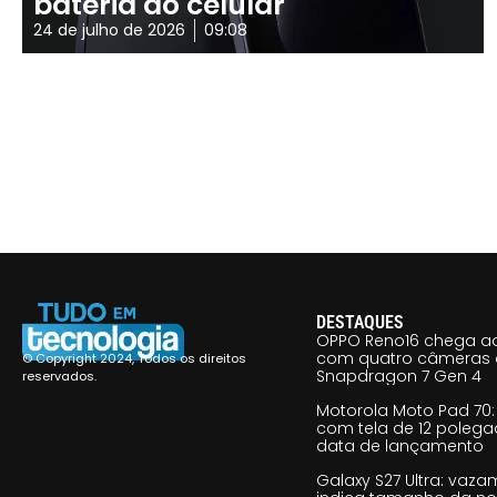
bateria do celular
24 de julho de 2026
09:08
DESTAQUES
OPPO Reno16 chega ao
com quatro câmeras 
© Copyright 2024, Todos os direitos
Snapdragon 7 Gen 4
reservados.
Motorola Moto Pad 70: 
com tela de 12 poleg
data de lançamento
Galaxy S27 Ultra: vaz