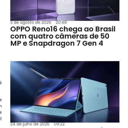
3 de agosto de 2026
20:48
OPPO Reno16 chega ao Brasil
com quatro câmeras de 50
MP e Snapdragon 7 Gen 4
é
e
m
e
O
24 de julho de 2026
09:22