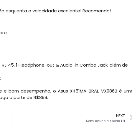
não esquenta e velocidade excelente! Recomendo!
ore;
VGA, 1 RJ 45, 1 Headphone-out & Audio-in Combo Jack, além de
;
de e bom desempenho, o Asus X451MA-BRAL-VX086B é um
go a partir de R$899:
NEXT
Sony anuncia Xperia E4