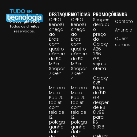
DESTAQUES
NOTÍCIAS
PROMOÇÕES
LINKS
OPPO
OPPO
Shopee
Contato
© Copyright 2024,
Reno16
Reno16
derruba
Todos os direitos
chega
chega
o
Anuncie
reservados.
ao
ao
preço
Quem
Brasil
Brasil
do
com
com
Galaxy
somos
quatro
quatro
A26
câmeras
câmeras
256
de 50
de 50
GB;
MP e
MP e
veja a
Snapdragon
Snapdragon
oferta
7 Gen
7 Gen
Galaxy
4
4
S25
Motorola
Motorola
Edge
Moto
Moto
de 512
Pad 70:
Pad 70:
GB
tablet
tablet
despenca
com
com
de R$
tela de
tela de
8.799
12
12
para
polegadas
polegadas
R$
ganha
ganha
3.838
data
data
Celular
de
de