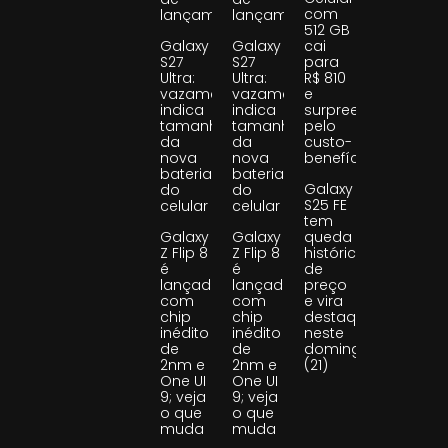
com
lançamento
lançamento
512 GB
Galaxy
Galaxy
cai
S27
S27
para
Ultra:
Ultra:
R$ 810
vazamento
vazamento
e
indica
indica
surpreende
tamanho
tamanho
pelo
da
da
custo-
nova
nova
benefício
bateria
bateria
Galaxy
do
do
S25 FE
celular
celular
tem
Galaxy
Galaxy
queda
Z Flip 8
Z Flip 8
histórica
é
é
de
lançado
lançado
preço
com
com
e vira
chip
chip
destaque
inédito
inédito
neste
de
de
domingo
2nm e
2nm e
(21)
One UI
One UI
9; veja
9; veja
o que
o que
muda
muda