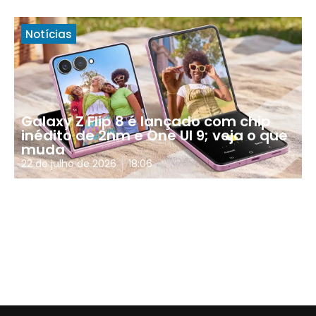
Notícias
Galaxy Z Flip 8 é lançado com chip
inédito de 2nm e One UI 9; veja o que
muda
22 de julho de 2026
18:06