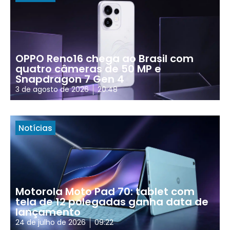
OPPO Reno16 chega ao Brasil com
quatro câmeras de 50 MP e
Snapdragon 7 Gen 4
3 de agosto de 2026
20:48
Notícias
Motorola Moto Pad 70: tablet com
tela de 12 polegadas ganha data de
lançamento
24 de julho de 2026
09:22