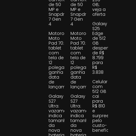
de 50
de 50
GB;
MP e
MP e
veja a
Snapdragon
Snapdragon
oferta
7 Gen
7 Gen
Galaxy
4
4
S25
Motorola
Motorola
Edge
Moto
Moto
de 512
Pad 70:
Pad 70:
GB
tablet
tablet
despenca
com
com
de R$
tela de
tela de
8.799
12
12
para
polegadas
polegadas
R$
ganha
ganha
3.838
data
data
Celular
de
de
com
lançamento
lançamento
512 GB
Galaxy
Galaxy
cai
S27
S27
para
Ultra:
Ultra:
R$ 810
vazamento
vazamento
e
indica
indica
surpreende
tamanho
tamanho
pelo
da
da
custo-
nova
nova
benefício
bateria
bateria