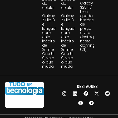
Galaxy
do
do
S25 FE
celular
celular
tem
Galaxy
Galaxy
queda
Z Flip 8
Z Flip 8
histórica
é
é
de
lançado
lançado
preço
com
com
e vira
chip
chip
destaque
inédito
inédito
neste
de
de
domingo
2nm e
2nm e
(21)
One UI
One UI
9; veja
9; veja
o que
o que
muda
muda
DESTAQUES