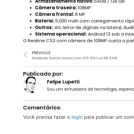
Armazenamento nativo:
64GB / 128 GB
Câmera traseira:
108MP
Câmera frontal:
8 MP
Bateria:
5.000 mAh com carregamento rápi
Outros:
4G, leitor de digitais na lateral, áud
Sistema operacional:
Android 13 sob a int
O Realme C53 com câmera de 108MP custa a partir
PREVIOUS
Notebook Gamer Lenovo com GTX 1650 só R$ 3449
Publicado por:
Felipe Lupetti
Sou um entusiasta da tecnologia, espe
Comentários:
Você precisa fazer o
login
para publicar um come