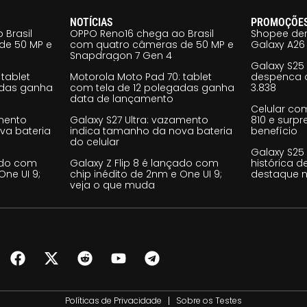
NOTÍCIAS
PROMOÇÕE
 Brasil
OPPO Reno16 chega ao Brasil
Shopee der
de 50 MP e
com quatro câmeras de 50 MP e
Galaxy A26 
Snapdragon 7 Gen 4
Galaxy S25
tablet
Motorola Moto Pad 70: tablet
despenca d
adas ganha
com tela de 12 polegadas ganha
3.838
data de lançamento
Celular co
amento
Galaxy S27 Ultra: vazamento
810 e surp
va bateria
indica tamanho da nova bateria
benefício
do celular
Galaxy S25
çado com
Galaxy Z Flip 8 é lançado com
histórica d
One UI 9;
chip inédito de 2nm e One UI 9;
destaque n
veja o que muda
Políticas de Privacidade
Sobre os Testes