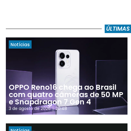
ÚLTIMAS
Notícias
OPPO Reno16 chega ao Brasil
com quatro câmeras de 50 MP
e Snapdragon 7 Gen 4
3 de agosto de 2026
20:48
Notícias