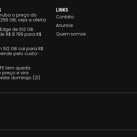
S
LINKS
ruba o preço do
Contato
256 GB; veja a oferta
Anuncie
 Edge de 512 GB
Quem somos
e R$ 8.799 para R$
m 512 GB cai para R$
reende pelo custo-
 FE tem queda
e preço e vira
este domingo (21)