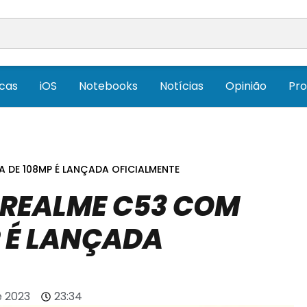
icas
iOS
Notebooks
Notícias
Opinião
Pr
 DE 108MP É LANÇADA OFICIALMENTE
 REALME C53 COM
 É LANÇADA
e 2023
23:34