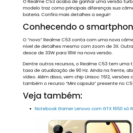
O Realme C53 acaba de ganhar uma versão turbi
modelo traz como principais diferenças sua câm
bateria. Confira mais detalhes a seguir!
Conhecendo o smartpho
O “novo” Realme C53 conta com uma nova câmera
nível de detalhes mesmo com zoom de 3X. Outra
desce de 33W para 18W na nova versão.
Dentre outros recursos, o Realme C53 tem uma te
taxa de atualização de 90 Hz. Ainda na frente, 
vídeo. Além disso, vem chip Unisoc T612, versõ
também o recurso “Mini capsula” presente no C5
Veja também:
Notebook Gamer Lenovo com GTX 1650 só 