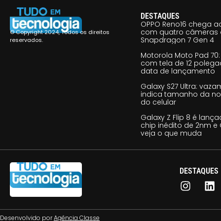
DESTAQUES
OPPO Reno16 chega ao
com quatro câmeras 
© Copyright 2024, Todos os direitos
Snapdragon 7 Gen 4
reservados.
Motorola Moto Pad 70: 
com tela de 12 poleg
data de lançamento
Galaxy S27 Ultra: vaz
indica tamanho da no
do celular
Galaxy Z Flip 8 é lan
chip inédito de 2nm e 
veja o que muda
DESTAQUES
Desenvolvido por
Agência Classe