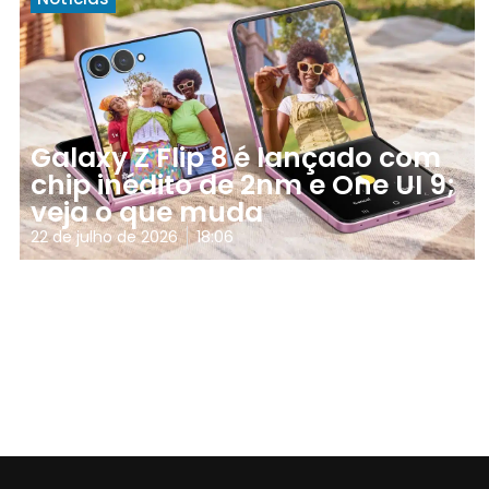
Galaxy Z Flip 8 é lançado com
chip inédito de 2nm e One UI 9;
veja o que muda
22 de julho de 2026
18:06