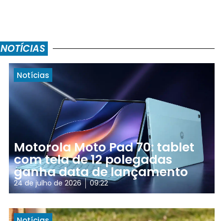
 NOTÍCIAS
Notícias
Motorola Moto Pad 70: tablet
com tela de 12 polegadas
ganha data de lançamento
24 de julho de 2026
09:22
Notícias