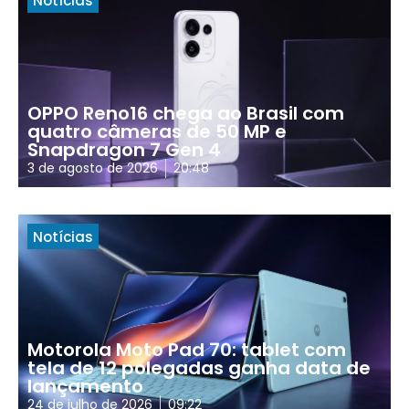
Notícias
OPPO Reno16 chega ao Brasil com
quatro câmeras de 50 MP e
Snapdragon 7 Gen 4
3 de agosto de 2026
20:48
Notícias
Motorola Moto Pad 70: tablet com
tela de 12 polegadas ganha data de
lançamento
24 de julho de 2026
09:22