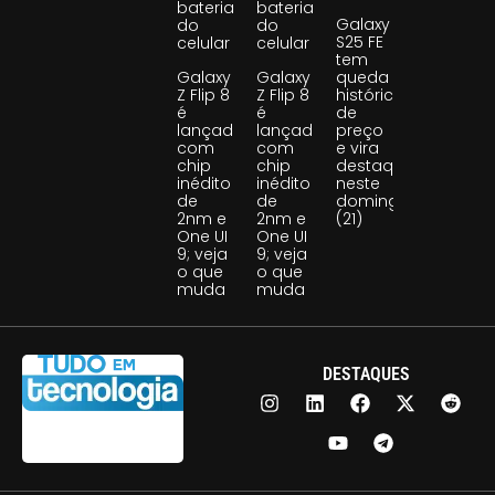
bateria
bateria
Galaxy
do
do
S25 FE
celular
celular
tem
Galaxy
Galaxy
queda
Z Flip 8
Z Flip 8
histórica
é
é
de
lançado
lançado
preço
com
com
e vira
chip
chip
destaque
inédito
inédito
neste
de
de
domingo
2nm e
2nm e
(21)
One UI
One UI
9; veja
9; veja
o que
o que
muda
muda
DESTAQUES