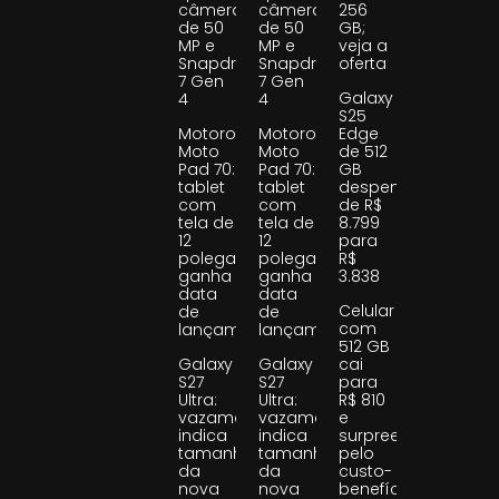
câmeras
câmeras
256
de 50
de 50
GB;
MP e
MP e
veja a
Snapdragon
Snapdragon
oferta
7 Gen
7 Gen
Galaxy
4
4
S25
Motorola
Motorola
Edge
Moto
Moto
de 512
Pad 70:
Pad 70:
GB
tablet
tablet
despenca
com
com
de R$
tela de
tela de
8.799
12
12
para
polegadas
polegadas
R$
ganha
ganha
3.838
data
data
Celular
de
de
com
lançamento
lançamento
512 GB
Galaxy
Galaxy
cai
S27
S27
para
Ultra:
Ultra:
R$ 810
vazamento
vazamento
e
indica
indica
surpreende
tamanho
tamanho
pelo
da
da
custo-
nova
nova
benefício