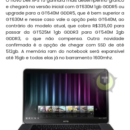
O novo Dell XPS 15 ganhará mais desempenho gráfico
e chegará na versão inicial com GT630M 1gb GDDR5 ou
upgrade para a GT640M GDDR5, que é bem superior a
GT630M e nesse caso vale a opção pela GT640M, ao
contrário do modelo atual, que cobra R$335,00 para
passar da GT525M 1gb GDDR3 para GT540M 2gb
GDDR3, o que não compensa. Outra novidade
confirmada é a opção de chegar com SSD de até
512gb. A memória ram do notebook será expansível
até 16gb e todas elas já no barramento 1600mhz.