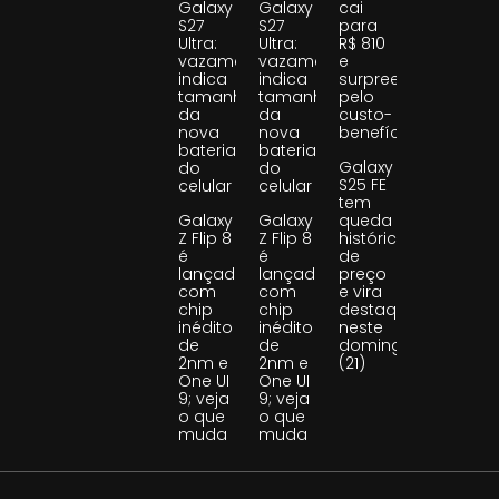
Galaxy
Galaxy
cai
S27
S27
para
Ultra:
Ultra:
R$ 810
vazamento
vazamento
e
indica
indica
surpreende
tamanho
tamanho
pelo
da
da
custo-
nova
nova
benefício
bateria
bateria
Galaxy
do
do
S25 FE
celular
celular
tem
Galaxy
Galaxy
queda
Z Flip 8
Z Flip 8
histórica
é
é
de
lançado
lançado
preço
com
com
e vira
chip
chip
destaque
inédito
inédito
neste
de
de
domingo
2nm e
2nm e
(21)
One UI
One UI
9; veja
9; veja
o que
o que
muda
muda