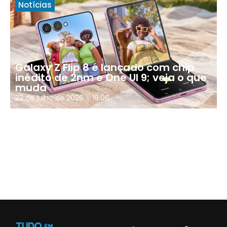
Notícias
Galaxy Z Flip 8 é lançado com chip
inédito de 2nm e One UI 9; veja o que
muda
22 de julho de 2026
18:06