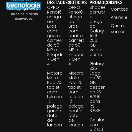
DESTAQUES
NOTÍCIAS
PROMOÇÕES
LINKS
OPPO
OPPO
Shopee
Contato
© Copyright 2024,
Reno16
Reno16
derruba
Todos os direitos
chega
chega
o
Anuncie
reservados.
ao
ao
preço
Quem
Brasil
Brasil
do
com
com
Galaxy
somos
quatro
quatro
A26
câmeras
câmeras
256
de 50
de 50
GB;
MP e
MP e
veja a
Snapdragon
Snapdragon
oferta
7 Gen
7 Gen
Galaxy
4
4
S25
Motorola
Motorola
Edge
Moto
Moto
de 512
Pad 70:
Pad 70:
GB
tablet
tablet
despenca
com
com
de R$
tela de
tela de
8.799
12
12
para
polegadas
polegadas
R$
ganha
ganha
3.838
data
data
Celular
de
de
com
lançamento
lançamento
512 GB