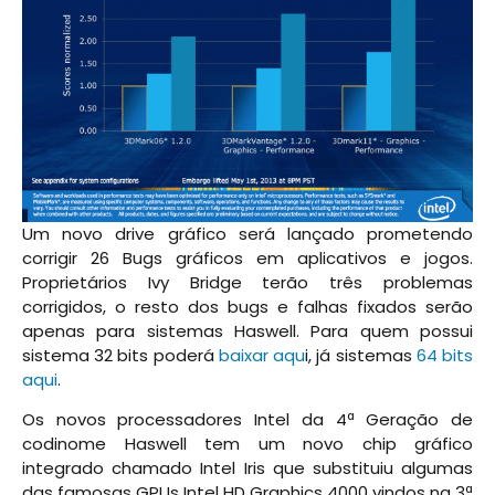
Um novo drive gráfico será lançado prometendo
corrigir 26 Bugs gráficos em aplicativos e jogos.
Proprietários Ivy Bridge terão três problemas
corrigidos, o resto dos bugs e falhas fixados serão
apenas para sistemas Haswell. Para quem possui
sistema 32 bits poderá
baixar aqu
i, já sistemas
64 bits
aqui
.
Os novos processadores Intel da 4ª Geração de
codinome Haswell tem um novo chip gráfico
integrado chamado Intel Iris que substituiu algumas
das famosas GPUs Intel HD Graphics 4000 vindos na 3ª