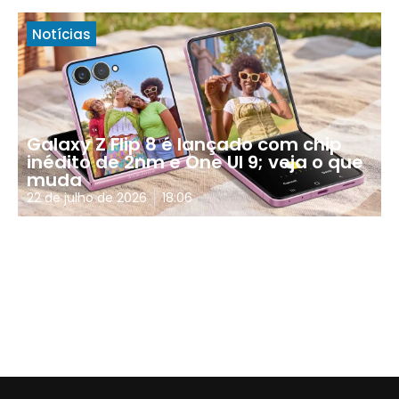
Notícias
Galaxy Z Flip 8 é lançado com chip
inédito de 2nm e One UI 9; veja o que
muda
22 de julho de 2026
18:06