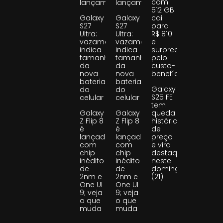
com
lançamento
lançamento
512 GB
Galaxy
Galaxy
cai
S27
S27
para
Ultra:
Ultra:
R$ 810
vazamento
vazamento
e
indica
indica
surpreende
tamanho
tamanho
pelo
da
da
custo-
nova
nova
benefício
bateria
bateria
Galaxy
do
do
S25 FE
celular
celular
tem
Galaxy
Galaxy
queda
Z Flip 8
Z Flip 8
histórica
é
é
de
lançado
lançado
preço
com
com
e vira
chip
chip
destaque
inédito
inédito
neste
de
de
domingo
2nm e
2nm e
(21)
One UI
One UI
9; veja
9; veja
o que
o que
muda
muda