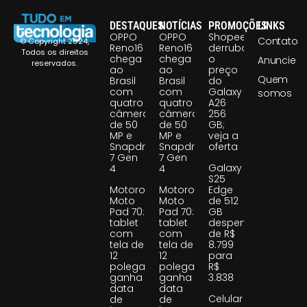
DESTAQUES
NOTÍCIAS
PROMOÇÕES
LINKS
OPPO
OPPO
Shopee
Contato
© Copyright 2024,
Reno16
Reno16
derruba
Todos os direitos
chega
chega
o
Anuncie
reservados.
ao
ao
preço
Quem
Brasil
Brasil
do
com
com
Galaxy
somos
quatro
quatro
A26
câmeras
câmeras
256
de 50
de 50
GB;
MP e
MP e
veja a
Snapdragon
Snapdragon
oferta
7 Gen
7 Gen
Galaxy
4
4
S25
Motorola
Motorola
Edge
Moto
Moto
de 512
Pad 70:
Pad 70:
GB
tablet
tablet
despenca
com
com
de R$
tela de
tela de
8.799
12
12
para
polegadas
polegadas
R$
ganha
ganha
3.838
data
data
Celular
de
de