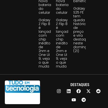
nova
nova
benefício
bateria
bateria
Galaxy
do
do
S25 FE
celular
celular
tem
Galaxy
Galaxy
queda
Z Flip 8
Z Flip 8
histórica
é
é
de
lançado
lançado
preço
com
com
e vira
chip
chip
destaque
inédito
inédito
neste
de
de
domingo
2nm e
2nm e
(21)
One UI
One UI
9; veja
9; veja
o que
o que
muda
muda
DESTAQUES