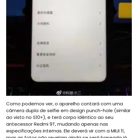
Como podemos ver, o aparelho contará com uma
câmera dupla de selfie em design punch-hole (similar
ao visto no S10+), e terá corpo idêntico ao seu
antecessor Redmi 9T, mudando apenas nas
especificações internas. Ele deverá vir com a MIUI 11,
mas as fotos não revelam ainda se será baseada já