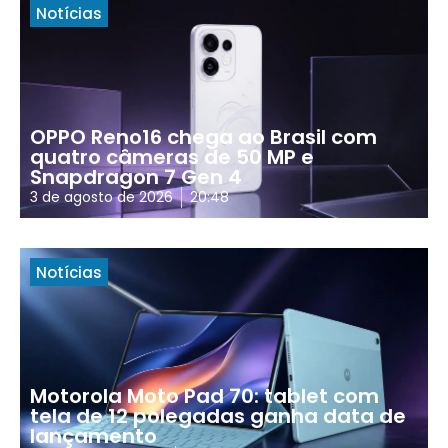
Notícias
OPPO Reno16 chega ao Brasil com
quatro câmeras de 50 MP e
Snapdragon 7 Gen 4
3 de agosto de 2026
20:48
Notícias
Motorola Moto Pad 70: tablet com
tela de 12 polegadas ganha data de
lançamento