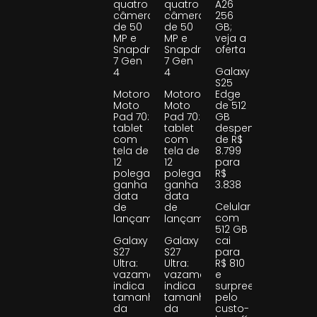
quatro
quatro
A26
câmeras
câmeras
256
de 50
de 50
GB;
MP e
MP e
veja a
Snapdragon
Snapdragon
oferta
7 Gen
7 Gen
Galaxy
4
4
S25
Motorola
Motorola
Edge
Moto
Moto
de 512
Pad 70:
Pad 70:
GB
tablet
tablet
despenca
com
com
de R$
tela de
tela de
8.799
12
12
para
polegadas
polegadas
R$
ganha
ganha
3.838
data
data
Celular
de
de
com
lançamento
lançamento
512 GB
Galaxy
Galaxy
cai
S27
S27
para
Ultra:
Ultra:
R$ 810
vazamento
vazamento
e
indica
indica
surpreende
tamanho
tamanho
pelo
da
da
custo-